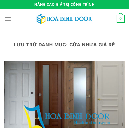
Bỏ
NÂNG CAO GIÁ TRỊ CÔNG TRÌNH
qua
nội
0
dung
LƯU TRỮ DANH MỤC:
CỬA NHỰA GIÁ RẼ