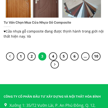
Tư Vấn Chọn Mua Cửa Nhựa Gỗ Composite
♥Cửa nhựa gỗ composite đang được thịnh hành trong giới nội
thất hiện nay. Và
1
2
3
4
5
6
…
10
CÔNG TY CỔ PHẦN ĐẦU TƯ XÂY DỰNG VÀ NỘI THẤT HÒA BÌNH
Xưởng 1: 35/T2 Vườn Lài, P. An Phú Đông, Q. 12,