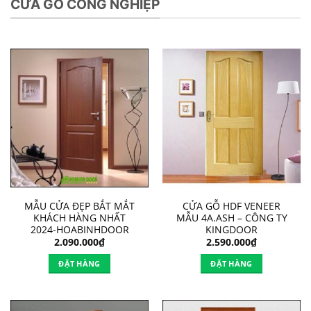
CỬA GỖ CÔNG NGHIỆP
MẪU CỬA ĐẸP BẮT MẮT
CỬA GỖ HDF VENEER
KHÁCH HÀNG NHẤT
MẪU 4A.ASH – CÔNG TY
2024-HOABINHDOOR
KINGDOOR
2.090.000
₫
2.590.000
₫
ĐẶT HÀNG
ĐẶT HÀNG