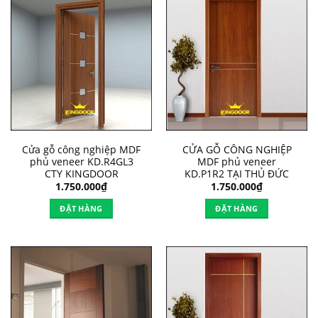
Cửa gỗ công nghiệp MDF
CỬA GỖ CÔNG NGHIỆP
phủ veneer KD.R4GL3
MDF phủ veneer
CTY KINGDOOR
KD.P1R2 TẠI THỦ ĐỨC
1.750.000
₫
1.750.000
₫
ĐẶT HÀNG
ĐẶT HÀNG