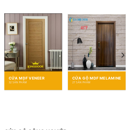
CỬA MDF VENEER
CỬA GỖ MDF MELAMINE
32 SẢN PHẨM
27 SẢN PHẨM