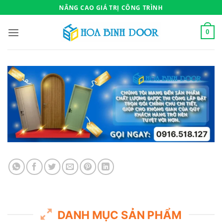
Bỏ
NÂNG CAO GIÁ TRỊ CÔNG TRÌNH
qua
nội
0
dung
DANH MỤC SẢN PHẨM