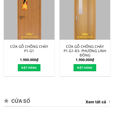
CỬA GỖ CHỐNG CHÁY
CỬA GỖ CHỐNG CHÁY
P1-G1
P1-G1-R3- PHƯỜNG LINH
ĐÔNG
1.900.000
₫
1.900.000
₫
ĐẶT HÀNG
ĐẶT HÀNG
CỬA SỔ
Xem tất cả