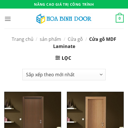
Bỏ
NÂNG CAO GIÁ TRỊ CÔNG TRÌNH
qua
nội
0
dung
Trang chủ
/
sản phẩm
/
Cửa gỗ
/
Cửa gỗ MDF
Laminate
LỌC