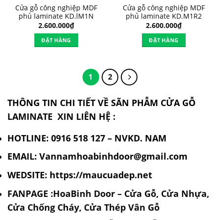
Cửa gỗ công nghiệp MDF
Cửa gỗ công nghiệp MDF
phủ laminate KD.lM1N
phủ laminate KD.M1R2
2.600.000
₫
2.600.000
₫
ĐẶT HÀNG
ĐẶT HÀNG
1
2
THÔNG TIN CHI TIẾT VỀ SÃN PHẪM CỬA GỖ
LAMINATE XIN LIÊN HỆ :
HOTLINE: 0916 518 127 – NVKD. NAM
EMAIL: Vannamhoabinhdoor@gmail.com
WEDSITE: https://maucuadep.net
FANPAGE :
HoaBinh Door
– Cửa Gỗ, Cửa Nhựa,
Cửa Chống Cháy, Cửa Thép Vân Gỗ