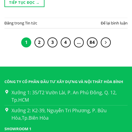
TIẾP TỤC ĐỌC
→
Đăng trong
Tin tức
Để lại bình luận
1
2
3
4
…
84
CÔNG TY CỔ PHẦN ĐẦU TƯ XÂY DỰNG VÀ NỘI THẤT HÒA BÌNH
Xưởng 1: 35/T2 Vườn Lài, P. An Phú Đông, Q. 12,
Tp.HCM
Xưởng 2: K2-39, Nguyễn Tri Phương, P. Bửu
Hòa,Tp.Biên Hòa
SHOWROOM 1