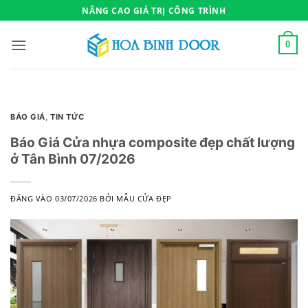
Bỏ
NÂNG CAO GIÁ TRỊ CÔNG TRÌNH
qua
nội
0
dung
BÁO GIÁ
,
TIN TỨC
Báo Giá Cửa nhựa composite đẹp chất lượng
ở Tân Bình 07/2026
ĐĂNG VÀO
03/07/2026
BỞI
MẪU CỬA ĐẸP