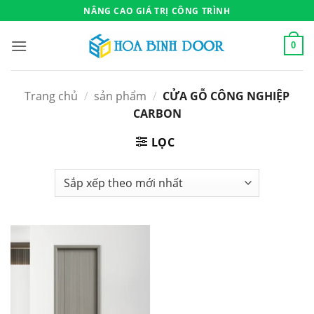
Bỏ
NÂNG CAO GIÁ TRỊ CÔNG TRÌNH
qua
nội
0
dung
Trang chủ
/
sản phẩm
/
CỬA GỖ CÔNG NGHIỆP
CARBON
LỌC