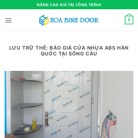
Bỏ
NÂNG CAO GIÁ TRỊ CÔNG TRÌNH
qua
nội
0
dung
LƯU TRỮ THẺ:
BÁO GIÁ CỬA NHỰA ABS HÀN
QUỐC TẠI SÔNG CẦU