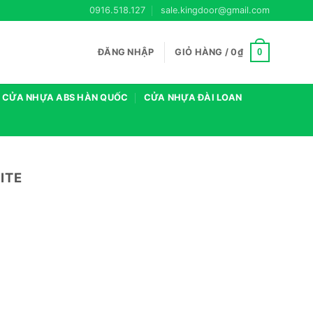
0916.518.127
sale.kingdoor@gmail.com
0
ĐĂNG NHẬP
GIỎ HÀNG /
0
₫
CỬA NHỰA ABS HÀN QUỐC
CỬA NHỰA ĐÀI LOAN
ITE