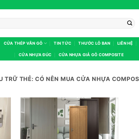
CỬA THÉP VÂN GỖ
TIN TỨC
THƯỚC LỖ BAN
LIÊN HỆ
CỬA NHỰA ĐÚC
CỬA NHỰA GIẢ GỖ COMPOSITE
U TRỮ THẺ:
CÓ NÊN MUA CỬA NHỰA COMPOS