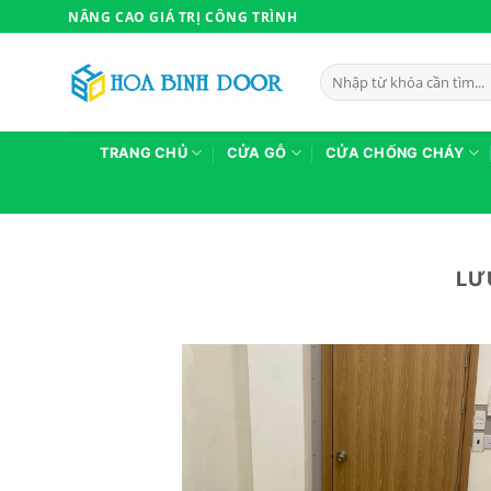
Bỏ
NÂNG CAO GIÁ TRỊ CÔNG TRÌNH
qua
nội
Tìm
dung
kiếm:
TRANG CHỦ
CỬA GỖ
CỬA CHỐNG CHÁY
LƯ