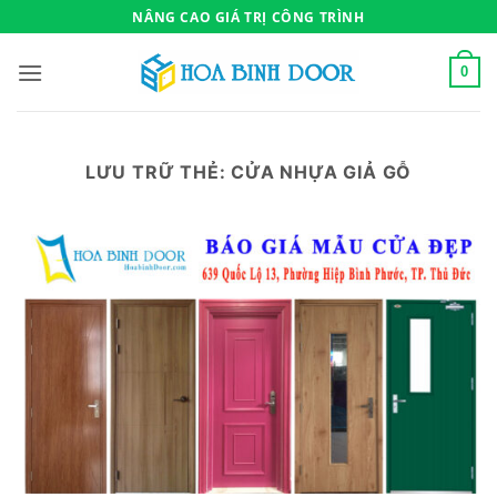
Bỏ
NÂNG CAO GIÁ TRỊ CÔNG TRÌNH
qua
nội
0
dung
LƯU TRỮ THẺ:
CỬA NHỰA GIẢ GỖ