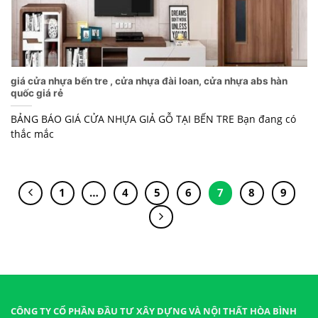
giá cửa nhựa bến tre , cửa nhựa đài loan, cửa nhựa abs hàn
quốc giá rẻ
BẢNG BÁO GIÁ CỬA NHỰA GIẢ GỖ TẠI BẾN TRE Bạn đang có
thắc mắc
1
…
4
5
6
7
8
9
CÔNG TY CỔ PHẦN ĐẦU TƯ XÂY DỰNG VÀ NỘI THẤT HÒA BÌNH