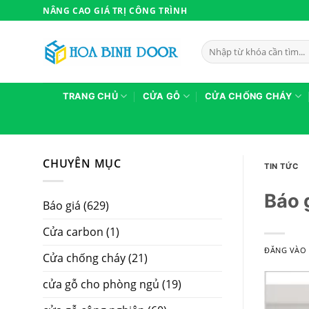
Bỏ
NÂNG CAO GIÁ TRỊ CÔNG TRÌNH
qua
nội
Tìm
dung
kiếm:
TRANG CHỦ
CỬA GỖ
CỬA CHỐNG CHÁY
CHUYÊN MỤC
TIN TỨC
Báo 
Báo giá
(629)
Cửa carbon
(1)
ĐĂNG VÀ
Cửa chống cháy
(21)
cửa gỗ cho phòng ngủ
(19)