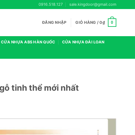
0916.518.127
sale.kingdoor@gmail.com
0
ĐĂNG NHẬP
GIỎ HÀNG /
0
₫
CỬA NHỰA ABS HÀN QUỐC
CỬA NHỰA ĐÀI LOAN
gỗ tinh thể mới nhất