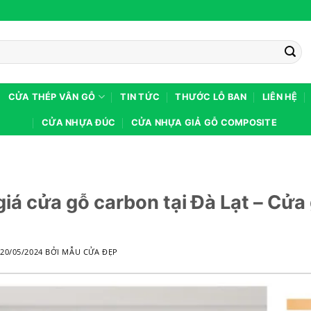
CỬA THÉP VÂN GỖ
TIN TỨC
THƯỚC LỖ BAN
LIÊN HỆ
CỬA NHỰA ĐÚC
CỬA NHỰA GIẢ GỖ COMPOSITE
giá cửa gỗ carbon tại Đà Lạt – Cửa 
O
20/05/2024
BỞI
MẪU CỬA ĐẸP