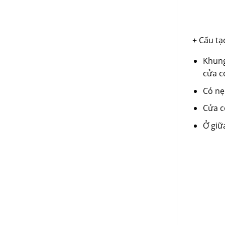
+ Cấu t
Khung
cửa c
Có nẹ
Cửa c
Ở giữ