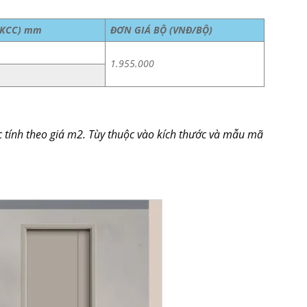
ĐKCC) mm
ĐƠN GIÁ BỘ (VNĐ/BỘ)
1.955.000
 tính theo giá m2. Tùy thuộc vào kích thước và mẫu mã