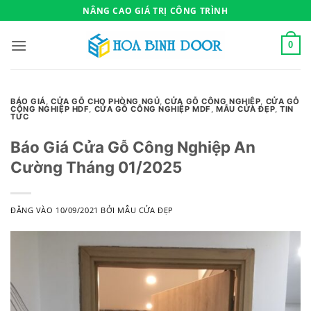
Bỏ
NÂNG CAO GIÁ TRỊ CÔNG TRÌNH
qua
nội
0
dung
BÁO GIÁ
,
CỬA GỖ CHO PHÒNG NGỦ
,
CỬA GỖ CÔNG NGHIỆP
,
CỬA GỖ
CÔNG NGHIỆP HDF
,
CỬA GỖ CÔNG NGHIỆP MDF
,
MẪU CỬA ĐẸP
,
TIN
TỨC
Báo Giá Cửa Gỗ Công Nghiệp An
Cường Tháng 01/2025
ĐĂNG VÀO
10/09/2021
BỞI
MẪU CỬA ĐẸP