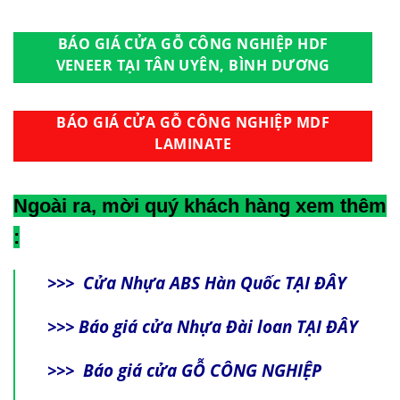
BÁO GIÁ CỬA GỖ CÔNG NGHIỆP HDF
VENEER TẠI TÂN UYÊN, BÌNH DƯƠNG
BÁO GIÁ CỬA GỖ CÔNG NGHIỆP MDF
LAMINATE
Ngoài ra, mời quý khách hàng xem thêm
:
>>>
Cửa Nhựa ABS Hàn Quốc
TẠI ĐÂY
>>>
Báo giá cửa Nhựa Đài loan
TẠI ĐÂY
>>>
Báo giá cửa GỖ CÔNG NGHIỆP