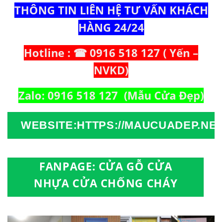
THÔNG TIN LIÊN HỆ TƯ VẤN KHÁCH
HÀNG 24/24
Hotline : ☎ 0916 518 127 ( Yến –
NVKD)
Zalo: 0916 518 127 (Mẫu Cửa Đẹp)
WEBSITE:HTTPS://MAUCUADEP.NET
FANPAGE: CỬA GỖ CỬA
NHỰA CỬA CHỐNG CHÁY