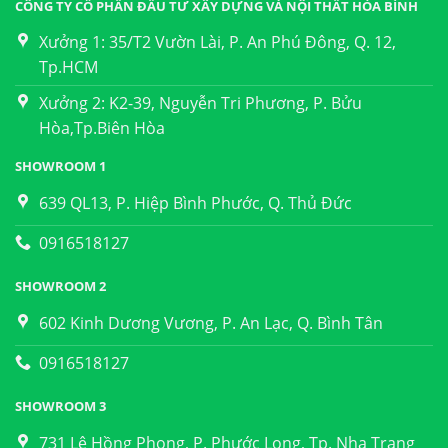
CÔNG TY CỔ PHẦN ĐẦU TƯ XÂY DỰNG VÀ NỘI THẤT HÒA BÌNH
Xưởng 1: 35/T2 Vườn Lài, P. An Phú Đông, Q. 12,
Tp.HCM
Xưởng 2: K2-39, Nguyễn Tri Phương, P. Bửu
Hòa,Tp.Biên Hòa
SHOWROOM 1
639 QL13, P. Hiệp Bình Phước, Q. Thủ Đức
0916518127
SHOWROOM 2
602 Kinh Dương Vương, P. An Lạc, Q. Bình Tân
0916518127
SHOWROOM 3
731 Lê Hồng Phong, P. Phước Long, Tp. Nha Trang