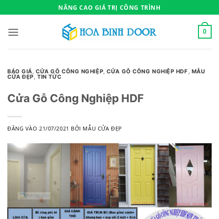
Bỏ
NÂNG CAO GIÁ TRỊ CÔNG TRÌNH
qua
nội
0
dung
BÁO GIÁ
,
CỬA GỖ CÔNG NGHIỆP
,
CỬA GỖ CÔNG NGHIỆP HDF
,
MẪU
CỬA ĐẸP
,
TIN TỨC
Cửa Gỗ Công Nghiệp HDF
ĐĂNG VÀO
21/07/2021
BỞI
MẪU CỬA ĐẸP