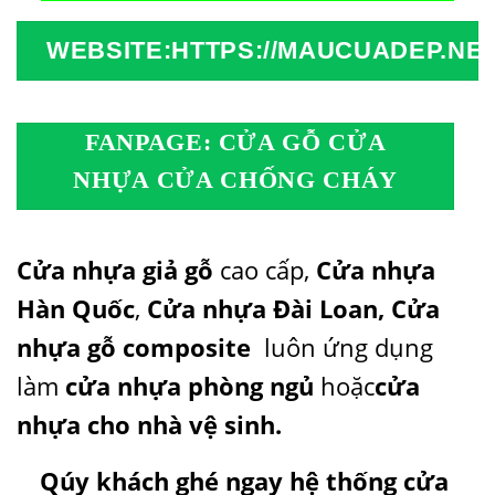
WEBSITE:HTTPS://MAUCUADEP.NET
FANPAGE: CỬA GỖ CỬA
NHỰA CỬA CHỐNG CHÁY
Cửa nhựa giả gỗ
cao cấp,
Cửa nhựa
Hàn Quốc
,
Cửa nhựa Đài Loan
,
Cửa
nhựa gỗ composite
luôn ứng dụng
làm
cửa nhựa phòng ngủ
hoặc
cửa
nhựa cho nhà vệ sinh
.
Qúy khách ghé ngay hệ thống cửa