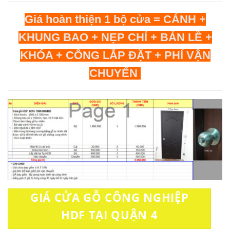
Giá hoàn thiện 1 bộ cửa = CÁNH +
KHUNG BAO + NẸP CHỈ + BẢN LỀ +
KHÓA + CÔNG LẮP ĐẶT + PHÍ VẬN
CHUYỂN
GIÁ CỬA GỖ CÔNG NGHIỆP
HDF TẠI QUẬN 4