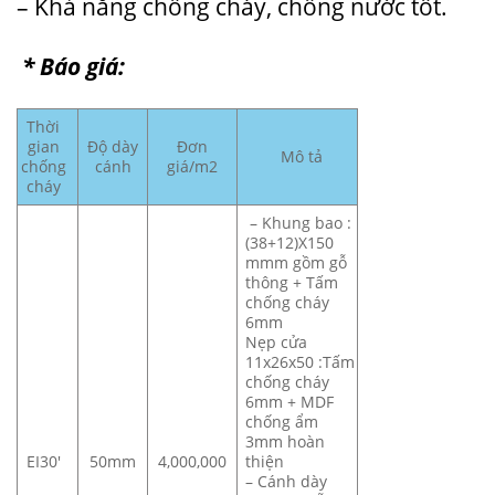
– Khả năng chống cháy, chống nước tốt.
* Báo giá:
Thời
gian
Độ dày
Đơn
Mô tả
chống
cánh
giá/m2
cháy
– Khung bao :
(38+12)X150
mmm gồm gỗ
thông + Tấm
chống cháy
6mm
Nẹp cửa
11x26x50 :Tấm
chống cháy
6mm + MDF
chống ẩm
3mm hoàn
EI30′
50mm
4,000,000
thiện
– Cánh dày