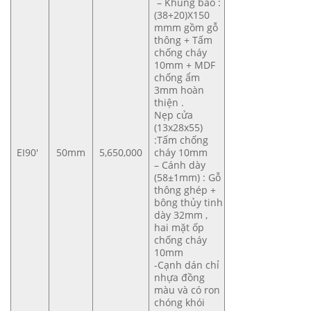
– Khung bao :
(38+20)X150
mmm gồm gỗ
thông + Tấm
chống cháy
10mm + MDF
chống ẩm
3mm hoàn
thiện .
Nẹp cửa
(13x28x55)
:Tấm chống
EI90′
50mm
5,650,000
cháy 10mm
– Cánh dày
(58±1mm) : Gỗ
thông ghép +
bông thủy tinh
dày 32mm ,
hai mặt ốp
chống cháy
10mm
-Cạnh dán chỉ
nhựa đồng
màu và có ron
chóng khói