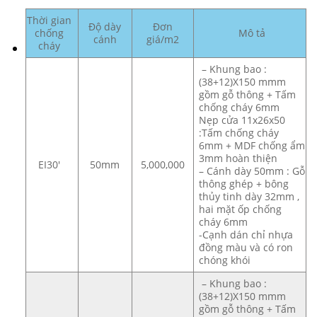
Thời gian
Độ dày
Đơn
chống
Mô tả
cánh
giá/m2
cháy
– Khung bao :
(38+12)X150 mmm
gồm gỗ thông + Tấm
chống cháy 6mm
Nẹp cửa 11x26x50
:Tấm chống cháy
6mm + MDF chống ẩm
3mm hoàn thiện
EI30′
50mm
5,000,000
– Cánh dày 50mm : Gỗ
thông ghép + bông
thủy tinh dày 32mm ,
hai mặt ốp chống
cháy 6mm
-Cạnh dán chỉ nhựa
đồng màu và có ron
chóng khói
– Khung bao :
(38+12)X150 mmm
gồm gỗ thông + Tấm