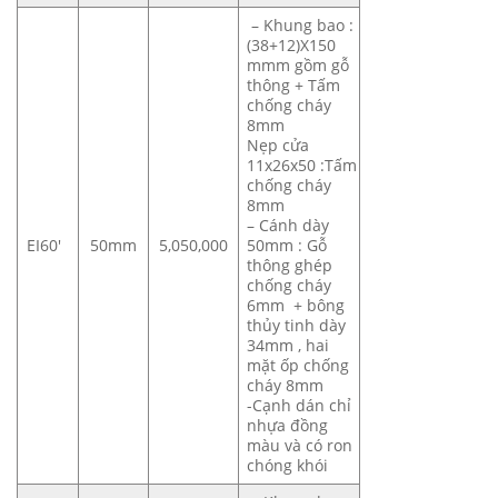
– Khung bao :
(38+12)X150
mmm gồm gỗ
thông + Tấm
chống cháy
8mm
Nẹp cửa
11x26x50 :Tấm
chống cháy
8mm
– Cánh dày
EI60′
50mm
5,050,000
50mm : Gỗ
thông ghép
chống cháy
6mm + bông
thủy tinh dày
34mm , hai
mặt ốp chống
cháy 8mm
-Cạnh dán chỉ
nhựa đồng
màu và có ron
chóng khói