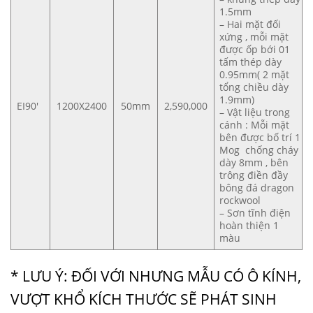
1.5mm
– Hai mặt đối
xứng , mỗi mặt
được ốp bới 01
tấm thép dày
0.95mm( 2 mặt
tổng chiều dày
1.9mm)
EI90′
1200X2400
50mm
2,590,000
– Vật liệu trong
cánh : Mỗi mặt
bên được bố trí 1
Mog chống cháy
dày 8mm , bên
trông điền đầy
bông đá dragon
rockwool
– Sơn tĩnh điện
hoàn thiện 1
màu
* LƯU Ý: ĐỐI VỚI NHƯNG MẪU CÓ Ô KÍNH,
VƯỢT KHỔ KÍCH THƯỚC SẼ PHÁT SINH