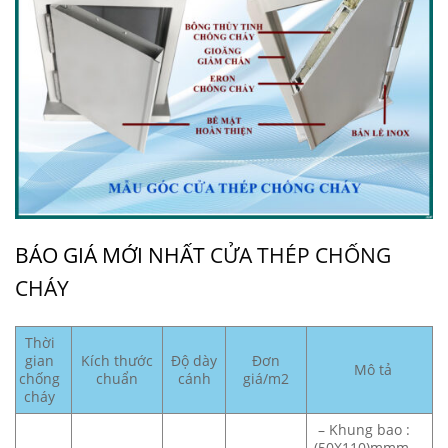
BÁO GIÁ MỚI NHẤT
CỬA THÉP CHỐNG
CHÁY
Thời
gian
Kích thước
Độ dày
Đơn
Mô tả
chống
chuẩn
cánh
giá/m2
cháy
– Khung bao :
(50X110)mmm