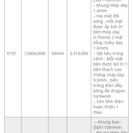
– khung thép dày
1.4mm
– Hai mặt đối
xứng , mỗi mặt
được ốp bới 01
tấm thép dày
0.75mm( 2 mặt
tổng chiều dày
1.6mm)
EI70′
1200X2400
50mm
2,310,000
– Vật liệu trong
cánh : Mỗi mặt
bên được bố trí 1
tấm thạch cao
chống cháy dày
9.5mm , bên
trông điền đầy
bông đá dragon
rockwool
– Sơn tĩnh điện
hoàn thiện 1
màu
– Khung bao :
(50X110)mmm
– khung thép dày