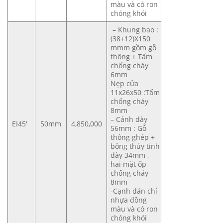
màu và có ron
chóng khói
– Khung bao :
(38+12)X150
mmm gồm gỗ
thông + Tấm
chống cháy
6mm
Nẹp cửa
11x26x50 :Tấm
chống cháy
8mm
– Cánh dày
EI45′
50mm
4,850,000
56mm : Gỗ
thông ghép +
bông thủy tinh
dày 34mm ,
hai mặt ốp
chống cháy
8mm
-Cạnh dán chỉ
nhựa đồng
màu và có ron
chóng khói