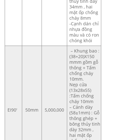
thủy tinh dày
34mm , hai
mặt ốp chống
cháy 8mm
-Cạnh dán chỉ
nhựa đồng
màu và có ron
chóng khói
– Khung bao :
(38+20)X150
mmm gồm gỗ
thông + Tấm
chống cháy
10mm.
Nẹp cửa
(13x28x55)
:Tấm chống
cháy 10mm
– Cánh dày
EI90′
50mm
5,000,000
(58±1mm) : Gỗ
thông ghép +
bông thủy tinh
dày 32mm ,
hai mặt ốp