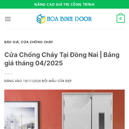
Bỏ
NÂNG CAO GIÁ TRỊ CÔNG TRÌNH
qua
nội
0
dung
BÁO GIÁ
,
CỬA CHỐNG CHÁY
Cửa Chống Cháy Tại Đồng Nai | Bảng
giá tháng 04/2025
ĐĂNG VÀO
10/11/2024
BỞI
MẪU CỬA ĐẸP