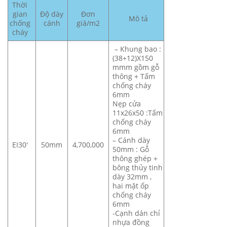
Thời
gian
Độ dày
Đơn
Mô tả
chống
cánh
giá/m2
cháy
– Khung bao :
(38+12)X150
mmm gồm gỗ
thông + Tấm
chống cháy
6mm
Nẹp cửa
11x26x50 :Tấm
chống cháy
6mm
– Cánh dày
EI30′
50mm
4,700,000
50mm : Gỗ
thông ghép +
bông thủy tinh
dày 32mm ,
hai mặt ốp
chống cháy
6mm
-Cạnh dán chỉ
nhựa đồng