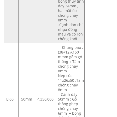
bông thủy tinh
dày 34mm ,
hai mặt ốp
chống cháy
8mm
-Cạnh dán chỉ
nhựa đồng
màu và có ron
chóng khói
– Khung bao :
(38+12)X150
mmm gồm gỗ
thông + Tấm
chống cháy
8mm
Nẹp cửa
11x26x50 :Tấm
chống cháy
8mm
– Cánh dày
EI60′
50mm
4,350,000
50mm : Gỗ
thông ghép
chống cháy
6mm + bông