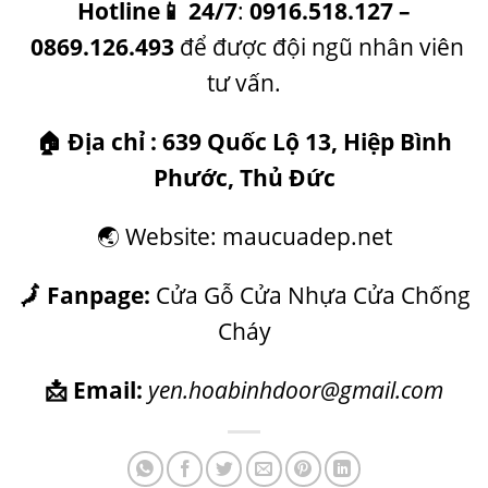
Hotline
📱
24/7
:
0916.518.127
–
0869.126.493
để được đội ngũ nhân viên
tư vấn.
🏠
Địa chỉ : 639 Quốc Lộ 13, Hiệp Bình
Phước, Thủ Đức
🌏 Website: maucuadep.net
🗾 Fanpage:
Cửa Gỗ Cửa Nhựa Cửa Chống
Cháy
📩 Email:
yen.hoabinhdoor@gmail.com