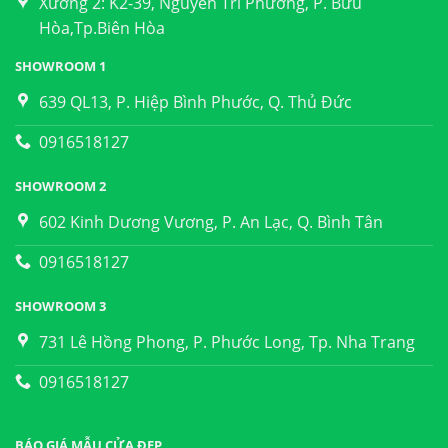
Xưởng 2: K2-39, Nguyễn Tri Phương, P. Bửu
Hòa,Tp.Biên Hòa
SHOWROOM 1
639 QL13, P. Hiệp Bình Phước, Q. Thủ Đức
0916518127
SHOWROOM 2
602 Kinh Dương Vương, P. An Lạc, Q. Bình Tân
0916518127
SHOWROOM 3
731 Lê Hồng Phong, P. Phước Long, Tp. Nha Trang
0916518127
BÁO GIÁ MẪU CỬA ĐẸP