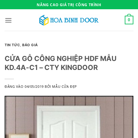
Bỏ
NÂNG CAO GIÁ TRỊ CÔNG TRÌNH
qua
nội
0
dung
TIN TỨC
,
BÁO GIÁ
CỬA GỖ CÔNG NGHIỆP HDF MẪU
KD.4A-C1 – CTY KINGDOOR
ĐĂNG VÀO
04/05/2019
BỞI
MẪU CỬA ĐẸP