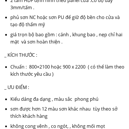
2 tấm HDF định hình theo panel cửa .Có độ dày
3mm/tấm .
phủ sơn NC hoặc sơn PU để giữ độ bền cho cửa và
tạo độ thẩm mỹ
giá trọn bộ bao gồm : cánh , khung bao , nẹp chỉ hai
mặt và sơn hoàn thiện .
_ KÍCH THƯỚC :
Chuẩn : 800×2100 hoặc 900 x 2200 ( có thể làm theo
kích thước yêu cầu )
_ ƯU ĐIỂM :
Kiểu dáng đa dạng , màu sắc phong phú
sơn được hơn 12 màu sơn khác nhau tùy theo sở
thích khách hàng
không cong vênh , co ngót, , không mối mọt