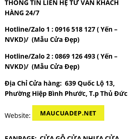
THÔNG TIN LIÊN HỆ TƯ VẤN KHÁCH
HÀNG 24/7
Hotline/Zalo 1 :
0916 518 127
( Yến –
NVKD)/
(
Mẫu Cửa Đẹp
)
Hotline/Zalo 2 :
0869 126 493
( Yến –
NVKD)/
(
Mẫu Cửa Đẹp
)
Địa Chỉ Cửa hàng:
639 Quốc Lộ 13,
Phường Hiệp Bình Phước, T.p Thủ Đức
MAUCUADEP.NET
Website:
FANPAGE:
CỬA GỖ CỬA NHỰA CỬA