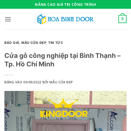
Bỏ
NÂNG CAO GIÁ TRỊ CÔNG TRÌNH
qua
nội
0
dung
BÁO GIÁ
,
MẪU CỬA ĐẸP
,
TIN TỨC
Cửa gỗ công nghiệp tại Bình Thạnh –
Tp. Hồ Chí Minh
ĐĂNG VÀO
05/09/2022
BỞI
MẪU CỬA ĐẸP