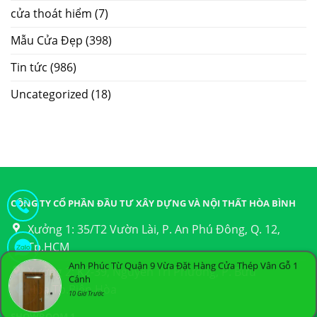
cửa thoát hiểm
(7)
Mẫu Cửa Đẹp
(398)
Tin tức
(986)
Uncategorized
(18)
CÔNG TY CỔ PHẦN ĐẦU TƯ XÂY DỰNG VÀ NỘI THẤT HÒA BÌNH
Xưởng 1: 35/T2 Vườn Lài, P. An Phú Đông, Q. 12,
Tp.HCM
Anh Phúc Từ Quận 9 Vừa Đặt Hàng Cửa Thép Vân Gỗ 1
Xưởng 2: K2-39, Nguyễn Tri Phương, P. Bửu
Cánh
Hòa,Tp.Biên Hòa
10 Giờ Trước
SHOWROOM 1