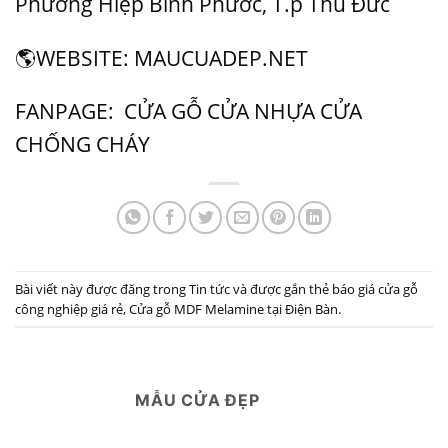
Phường Hiệp Bình Phước, T.p Thủ Đức
🌎
WEBSITE: MAUCUADEP.NET
FANPAGE:
CỬA GỖ CỬA NHỰA CỬA
CHỐNG CHÁY
Bài viết này được đăng trong
Tin tức
và được gắn thẻ
báo giá cửa gỗ
công nghiệp giá rẻ
,
Cửa gỗ MDF Melamine tại Điện Bàn
.
MẪU CỬA ĐẸP