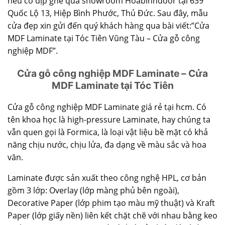
nếu có dịp ghé qua showroom Hoabinhdoor tại
639
Quốc Lộ 13, Hiệp Bình Phước, Thủ Đức
. Sau đây,
mẫu
cửa đẹp
xin gửi đến quý khách hàng qua bài viết:”Cửa
MDF Laminate tại Tóc Tiên Vũng Tàu – Cửa gỗ công
nghiệp MDF”.
Cửa gỗ công nghiệp MDF Laminate – Cửa
MDF Laminate tại Tóc Tiên
Cửa gỗ công nghiệp MDF Laminate
giá rẻ tại hcm. Có
tên khoa học là high-pressure Laminate, hay chúng ta
vẫn quen gọi là Formica, là loại vật liệu bề mặt có khả
năng chịu nước, chịu lửa, đa dạng về màu sắc và hoa
văn.
Laminate được sản xuất theo công nghệ HPL, cơ bản
gồm 3 lớp: Overlay (lớp màng phủ bên ngoài),
Decorative Paper (lớp phim tạo màu mỹ thuật) và Kraft
Paper (lớp giấy nền) liên kết chặt chẽ với nhau bằng keo