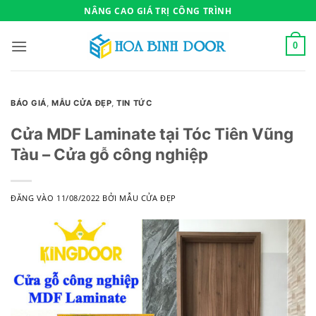
Bỏ
NÂNG CAO GIÁ TRỊ CÔNG TRÌNH
qua
nội
0
dung
BÁO GIÁ
,
MẪU CỬA ĐẸP
,
TIN TỨC
Cửa MDF Laminate tại Tóc Tiên Vũng
Tàu – Cửa gỗ công nghiệp
ĐĂNG VÀO
11/08/2022
BỞI
MẪU CỬA ĐẸP