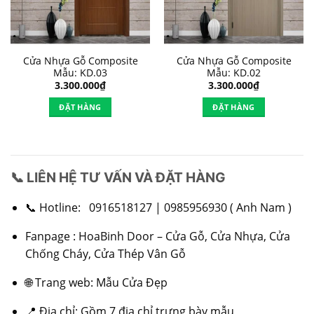
Cửa Nhựa Gỗ Composite
Cửa Nhựa Gỗ Composite
Mẫu: KD.03
Mẫu: KD.02
3.300.000
₫
3.300.000
₫
ĐẶT HÀNG
ĐẶT HÀNG
📞 LIÊN HỆ TƯ VẤN VÀ ĐẶT HÀNG
📞 Hotline:
0916518127
|
0985956930
( Anh Nam )
Fanpage :
HoaBinh Door – Cửa Gỗ, Cửa Nhựa, Cửa
Chống Cháy, Cửa Thép Vân Gỗ
🌐 Trang web: Mẫu Cửa Đẹp
📍 Địa chỉ: Gồm 7 địa chỉ trưng bày mẫu