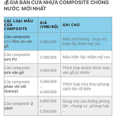
💰 GIÁ BÁN CỬA NHỰA COMPOSITE CHỐNG
NƯỚC MỚI NHẤT
CÁC LOẠI MẪU
GIÁ
CỬA
GHI CHÚ
(VNĐ/BỘ)
COMPOSITE
Cửa composite
Mẫu phổ thông , chạy cnc ,
phủ
film da vân
3.000.000
hiện đại thẩm mỹ cao
gỗ
Cửa composite
Màu hiện đại, thẩm mỹ cao
3.300.000
sơn PU
Cửa composite
Thích hợp khách thích màu
3.900.000
sơn vân gỗ
vân gỗ tự nhiên
3.400.000
Cửa composite
Thích hợp nhà theo phong
phào chỉ nổi
–
cách tân cỗ điển
(luxury)
4.400.000
4.800.000
Dùng cho cửa thông phòng
Cửa composite
2
lớn , chung cư , phòng họp
–
cánh
…
5.500.000