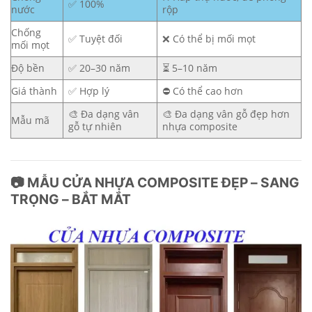
✅ 100%
nước
rộp
Chống
✅ Tuyệt đối
❌ Có thể bị mối mọt
mối mọt
Độ bền
✅ 20–30 năm
⏳ 5–10 năm
Giá thành
✅ Hợp lý
⛔ Có thể cao hơn
🎨 Đa dạng vân
🎨 Đa dạng vân gỗ đẹp hơn
Mẫu mã
gỗ tự nhiên
nhựa composite
📷 MẪU CỬA NHỰA COMPOSITE ĐẸP – SANG
TRỌNG – BẮT MẮT