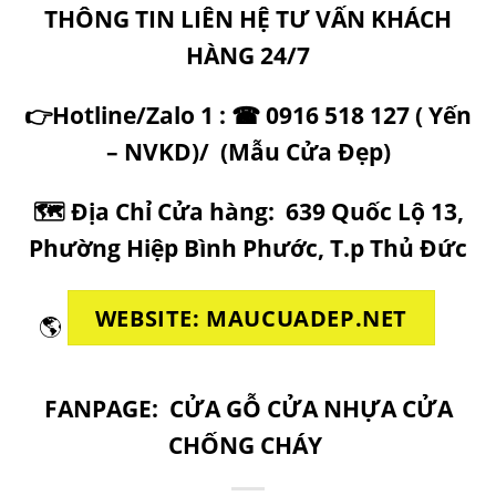
THÔNG TIN LIÊN HỆ TƯ VẤN KHÁCH
HÀNG 24/7
👉Hotline/Zalo 1 : ☎ 0916 518 127 ( Yến
– NVKD)/
(
Mẫu Cửa Đẹp
)
🗺
Địa Chỉ Cửa hàng:
639 Quốc Lộ 13,
Phường Hiệp Bình Phước, T.p Thủ Đức
WEBSITE: MAUCUADEP.NET
🌎
FANPAGE:
CỬA GỖ CỬA NHỰA CỬA
CHỐNG CHÁY