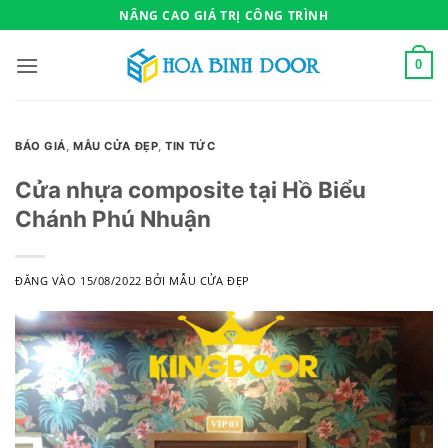
Bỏ
NÂNG CAO GIÁ TRỊ CÔNG TRÌNH
qua
nội
0
dung
BÁO GIÁ
,
MẪU CỬA ĐẸP
,
TIN TỨC
Cửa nhựa composite tại Hồ Biểu
Chánh Phú Nhuận
ĐĂNG VÀO
15/08/2022
BỞI
MẪU CỬA ĐẸP