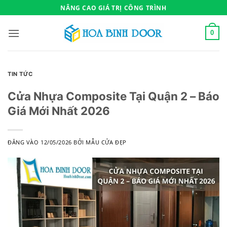
Bỏ
NÂNG CAO GIÁ TRỊ CÔNG TRÌNH
qua
nội
0
dung
TIN TỨC
Cửa Nhựa Composite Tại Quận 2 – Báo
Giá Mới Nhất 2026
ĐĂNG VÀO
12/05/2026
BỞI
MẪU CỬA ĐẸP