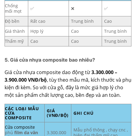
Chống
✅
❌
✅
mối mọt
Độ bền
Rất cao
Trung bình
Cao
Giá thành
Hợp lý
Cao
Trung bình
Thẩm mỹ
Cao
Cao
Trung bình
5. Giá cửa nhựa composite bao nhiêu?
Giá cửa nhựa composite dao động từ
3.300.000 –
3.900.000 VNĐ/bộ
, tùy theo mẫu mã, kích thước và phụ
kiện đi kèm. So với cửa gỗ, đây là mức giá hợp lý cho
một sản phẩm chất lượng cao, bền đẹp và an toàn.
CÁC LOẠI MẪU
GIÁ
CỬA
GHI CHÚ
(VNĐ/BỘ)
COMPOSITE
Cửa composite
Mẫu phổ thông , chạy cnc ,
phủ
film da vân
3.300.000
hiện đại thẩm mỹ cao