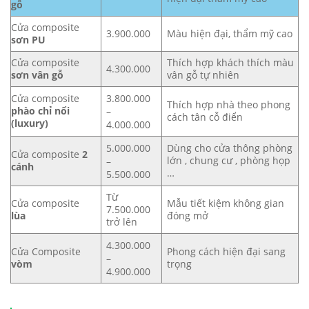
gỗ
Cửa composite
Màu hiện đại, thẩm mỹ cao
3.900.000
sơn PU
Cửa composite
Thích hợp khách thích màu
4.300.000
sơn vân gỗ
vân gỗ tự nhiên
Cửa composite
3.800.000
Thích hợp nhà theo phong
phào chỉ nổi
–
cách tân cỗ điển
(luxury)
4.000.000
Dùng cho cửa thông phòng
5.000.000
Cửa composite
2
lớn , chung cư , phòng họp
–
cánh
…
5.500.000
Từ
Cửa composite
Mẫu tiết kiệm không gian
7.500.000
lùa
đóng mở
trở lên
4.300.000
Cửa Composite
Phong cách hiện đại sang
–
vòm
trọng
4.900.000