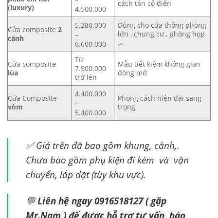
cách tân cỗ điển
(luxury)
4.500.000
Dùng cho cửa thông phòng
5.280.000
Cửa composite
2
lớn , chung cư , phòng họp
–
cánh
…
6.600.000
Từ
Cửa composite
Mẫu tiết kiệm không gian
7.500.000
lùa
đóng mở
trở lên
4.400.000
Cửa Composite
Phong cách hiện đại sang
–
vòm
trọng
5.400.000
✅ Giá trên đã bao gồm khung, cánh,.
Chưa bao gồm phụ kiện đi kèm và vận
chuyển, lắp đặt (tùy khu vực).
💬
Liên hệ ngay 0916518127 ( gặp
Mr.Nam ) để được hỗ trợ tư vấn báo