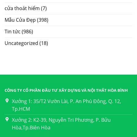
cửa thoát hiểm
(7)
Mẫu Cửa Đẹp
(398)
Tin tức
(986)
Uncategorized
(18)
CÔNG TY CỔ PHẦN ĐẦU TƯ XÂY DỰNG VÀ NỘI THẤT HÒA BÌNH
Xưởng 1: 35/T2 Vườn Lài, P. An Phú Đông, Q. 12,
Tp.HCM
Xưởng 2: K2-39, Nguyễn Tri Phương, P. Bửu
Hòa,Tp.Biên Hòa