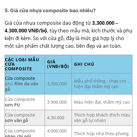
5. Giá cửa nhựa composite bao nhiêu?
Giá cửa nhựa composite dao động từ
3.300.000 –
4.300.000 VNĐ/bộ
, tùy theo mẫu mã, kích thước và phụ
kiện đi kèm. So với cửa gỗ, đây là mức giá hợp lý cho
một sản phẩm chất lượng cao, bền đẹp và an toàn.
CÁC LOẠI MẪU
GIÁ
CỬA
GHI CHÚ
(VNĐ/BỘ)
COMPOSITE
Cửa composite
Mẫu phổ thông , chạy cnc ,
phủ
film da vân
3.300.000
hiện đại thẩm mỹ cao
gỗ
Cửa composite
Màu hiện đại, thẩm mỹ cao
3.900.000
sơn PU
Cửa composite
Thích hợp khách thích màu
4.30.000
sơn vân gỗ
vân gỗ tự nhiên
Cửa composite
4.000.000
Thích hợp nhà theo phong
phào chỉ nổi
–