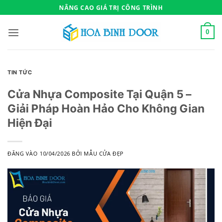
Bỏ
NÂNG CAO GIÁ TRỊ CÔNG TRÌNH
qua
nội
0
dung
TIN TỨC
Cửa Nhựa Composite Tại Quận 5 –
Giải Pháp Hoàn Hảo Cho Không Gian
Hiện Đại
ĐĂNG VÀO
10/04/2026
BỞI
MẪU CỬA ĐẸP