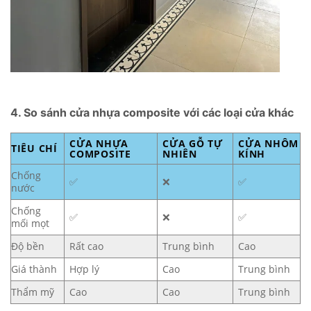
4. So sánh cửa nhựa composite với các loại cửa khác
CỬA NHỰA
CỬA GỖ TỰ
CỬA NHÔM
TIÊU CHÍ
COMPOSITE
NHIÊN
KÍNH
Chống
✅
❌
✅
nước
Chống
✅
❌
✅
mối mọt
Độ bền
Rất cao
Trung bình
Cao
Giá thành
Hợp lý
Cao
Trung bình
Thẩm mỹ
Cao
Cao
Trung bình