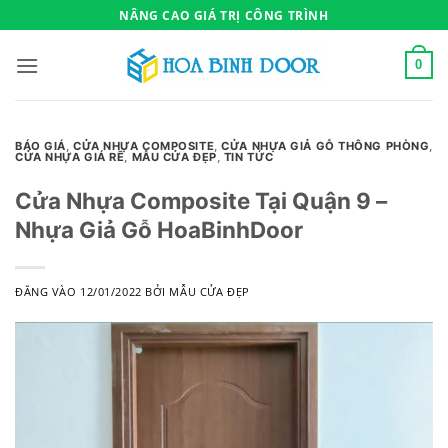
Bỏ
NÂNG CAO GIÁ TRỊ CÔNG TRÌNH
qua
nội
0
dung
BÁO GIÁ
,
CỬA NHỰA COMPOSITE
,
CỬA NHỰA GIẢ GỖ THÔNG PHÒNG
,
CỬA NHỰA GIÁ RẼ
,
MẪU CỬA ĐẸP
,
TIN TỨC
Cửa Nhựa Composite Tại Quận 9 –
Nhựa Giả Gỗ HoaBinhDoor
ĐĂNG VÀO
12/01/2022
BỞI
MẪU CỬA ĐẸP