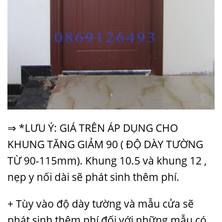
⇒ *LƯU Ý: GIÁ TRÊN ÁP DỤNG CHO
KHUNG TĂNG GIẢM 90 ( ĐỘ DÀY TƯỜNG
TỪ 90-115mm). Khung 10.5 và khung 12 ,
nẹp y nối dài sẽ phát sinh thêm phí.
+ Tùy vào độ dày tường và mẫu cửa sẽ
phát sinh thêm phí đối với những mẫu có