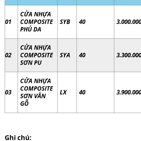
CỬA NHỰA
01
COMPOSITE
SYB
40
3.000.00
PHỦ DA
CỬA NHỰA
02
COMPOSITE
SYA
40
3.300.00
SƠN PU
CỬA NHỰA
COMPOSITE
03
LX
40
3.900.00
SƠN VÂN
GỖ
Ghi chú: