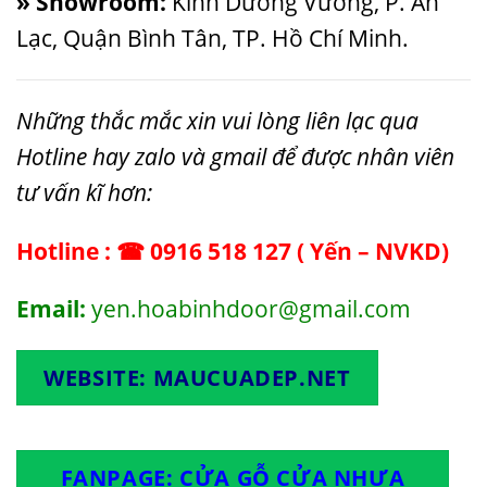
» Showroom:
Kinh Dương Vương, P. An
Lạc, Quận Bình Tân, TP. Hồ Chí Minh.
Những thắc mắc xin vui lòng liên lạc qua
Hotline hay zalo và gmail để được nhân viên
tư vấn kĩ hơn:
Hotline : ☎ 0916 518 127 ( Yến – NVKD)
Email:
yen.hoabinhdoor@gmail.com
WEBSITE:
MAUCUADEP.NET
FANPAGE
: CỬA GỖ CỬA NHỰA