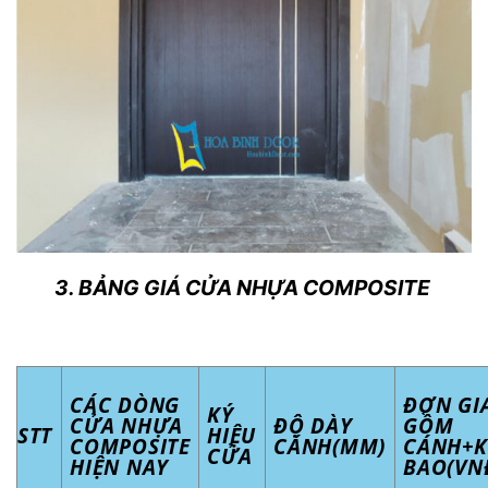
3. BẢNG GIÁ CỬA NHỰA COMPOSITE
CÁC DÒNG
ĐƠN GI
KÝ
CỬA NHỰA
ĐỘ DÀY
GỒM
STT
HIỆU
COMPOSITE
CÁNH(MM)
CÁNH+
CỬA
HIỆN NAY
BAO(VN