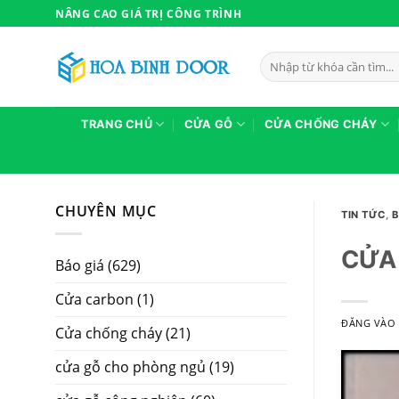
Bỏ
NÂNG CAO GIÁ TRỊ CÔNG TRÌNH
qua
nội
Tìm
dung
kiếm:
TRANG CHỦ
CỬA GỖ
CỬA CHỐNG CHÁY
CHUYÊN MỤC
TIN TỨC
,
B
CỬA 
Báo giá
(629)
Cửa carbon
(1)
ĐĂNG VÀ
Cửa chống cháy
(21)
cửa gỗ cho phòng ngủ
(19)