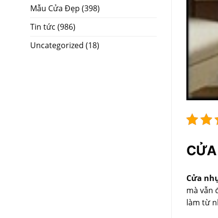
Mẫu Cửa Đẹp
(398)
Tin tức
(986)
Uncategorized
(18)
CỬA 
Cửa nhự
mà vẫn đ
làm từ n