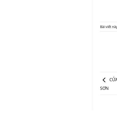
Bài viết n
CỬA
SƠN