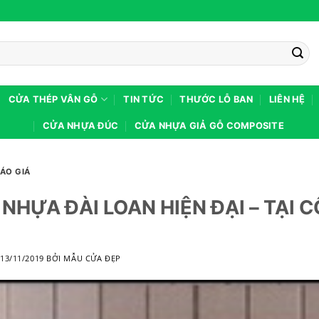
CỬA THÉP VÂN GỖ
TIN TỨC
THƯỚC LỖ BAN
LIÊN HỆ
CỬA NHỰA ĐÚC
CỬA NHỰA GIẢ GỖ COMPOSITE
ÁO GIÁ
NHỰA ĐÀI LOAN HIỆN ĐẠI – TẠI
O
13/11/2019
BỞI
MẪU CỬA ĐẸP