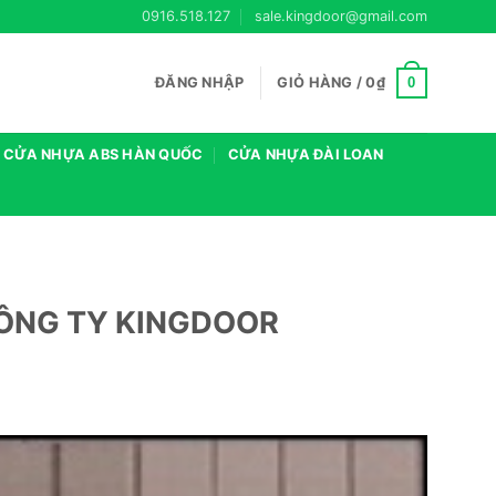
0916.518.127
sale.kingdoor@gmail.com
0
ĐĂNG NHẬP
GIỎ HÀNG /
0
₫
CỬA NHỰA ABS HÀN QUỐC
CỬA NHỰA ĐÀI LOAN
 CÔNG TY KINGDOOR