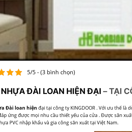
5/5 - (3 bình chọn)
NHỰA ĐÀI LOAN HIỆN ĐẠI
– TẠI 
a Đài loan hiện
đại tại công ty KINGDOOR . Với ưu thế là d
áp ứng được mọi nhu cầu thiết yếu của cửa . Được sãn xuất
hựa PVC nhập khẩu và gia công sãn xuất tại Việt Nam.