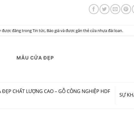
ày được đăng trong
Tin tức
,
Báo giá
và được gắn thẻ
cửa nhựa đài loan
.
MẪU CỬA ĐẸP
 ĐẸP CHẤT LƯỢNG CAO – GỖ CÔNG NGHIỆP HDF
SỰ KH