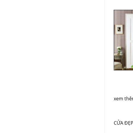
xem thê
CỬA ĐẸ