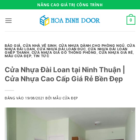
Bỏ
NÂNG CAO GIÁ TRỊ CÔNG TRÌNH
qua
nội
0
dung
BÁO GIÁ
,
CỬA NHÀ VỆ SINH
,
CỬA NHỰA DÀNH CHO PHÒNG NGỦ
,
CỬA
NHỰA ĐÀI LOAN
,
CỬA NHỰA ĐÀI LOAN ĐÚC
,
CỬA NHỰA ĐÀI LOAN
GHÉP THANH
,
CỬA NHỰA GIẢ GỖ THÔNG PHÒNG
,
CỬA NHỰA GIÁ RẼ
,
MẪU CỬA ĐẸP
,
TIN TỨC
Cửa Nhựa Đài Loan tại Ninh Thuận |
Cửa Nhựa Cao Cấp Giá Rẻ Bền Đẹp
ĐĂNG VÀO
19/08/2021
BỞI
MẪU CỬA ĐẸP