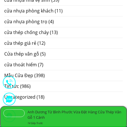
cửa nhựa phòng khách
(11)
cửa nhựa phòng trọ
(4)
cửa thép chống cháy
(13)
cửa thép giá rẻ
(12)
Cửa thép vân gỗ
(5)
cửa thoát hiểm
(7)
Mẫu Cửa Đẹp
(398)
Tin tức
(986)
Uncategorized
(18)
Anh Dương Từ Bình Phước Vừa Đặt Hàng Cửa Thép Vân
Gỗ 1 Cánh
14 Giây Trước