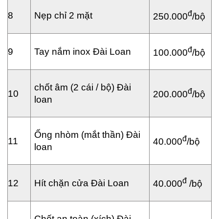
đ
8
Nẹp chỉ 2 mặt
250.000
/bộ
đ
9
Tay nắm inox Đài Loan
100.000
/bộ
chốt âm (2 cái / bộ) Đài
đ
10
200.000
/bộ
loan
Ống nhòm (mắt thần) Đài
đ
11
40.000
/bộ
loan
đ
12
Hít chặn cửa Đài Loan
40.000
/bộ
Chốt an toàn (xích) Đài