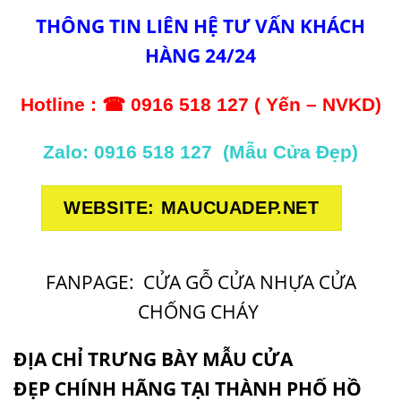
THÔNG TIN LIÊN HỆ TƯ VẤN KHÁCH
HÀNG 24/24
Hotline : ☎ 0916 518 127 ( Yến – NVKD)
Zalo: 0916 518 127 (Mẫu Cửa Đẹp)
WEBSITE: MAUCUADEP.NET
FANPAGE:
CỬA GỖ CỬA NHỰA CỬA
CHỐNG CHÁY
ĐỊA CHỈ TRƯNG BÀY
MẪU CỬA
ĐẸP
CHÍNH HÃNG TẠI THÀNH PHỐ HỒ