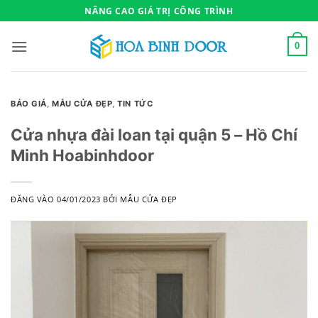
Bỏ
NÂNG CAO GIÁ TRỊ CÔNG TRÌNH
qua
nội
0
dung
BÁO GIÁ
,
MẪU CỬA ĐẸP
,
TIN TỨC
Cửa nhựa đài loan tại quận 5 – Hồ Chí
Minh Hoabinhdoor
ĐĂNG VÀO
04/01/2023
BỞI
MẪU CỬA ĐẸP