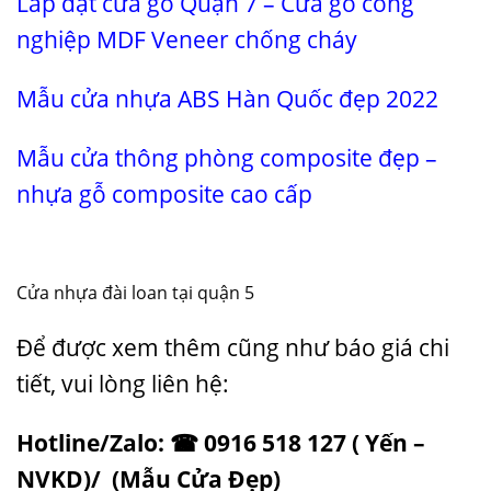
Lắp đặt cửa gỗ Quận 7 – Cửa gỗ công
nghiệp MDF Veneer chống cháy
Mẫu
cửa nhựa ABS Hàn Quốc
đẹp 2022
Mẫu cửa thông phòng composite đẹp –
nhựa gỗ composite cao cấp
Cửa nhựa đài loan tại quận 5
Để được xem thêm cũng như
báo giá
chi
tiết, vui lòng liên hệ:
Hotline/Zalo: ☎ 0916 518 127 ( Yến –
NVKD)/
(
Mẫu Cửa Đẹp
)