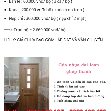
Bản lề : 60.000 vnđ/ bộ ( 3 cái/ bộ )
Khóa : 200.000 vnđ/ bộ ( khóa tròn trơn )
Nẹp chỉ : 300.000 vnđ/ bộ ( nẹp chỉ 2 mặt )
===> Trọn bộ = 2.660.000 vnđ/ bộ .
LƯU Ý: GIÁ CHƯA BAO GỒM LẮP ĐẶT VÀ VẬN CHUYỂN.