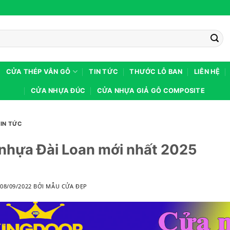
CỬA THÉP VÂN GỖ
TIN TỨC
THƯỚC LỖ BAN
LIÊN HỆ
CỬA NHỰA ĐÚC
CỬA NHỰA GIẢ GỖ COMPOSITE
TIN TỨC
nhựa Đài Loan mới nhất 2025
O
08/09/2022
BỞI
MẪU CỬA ĐẸP