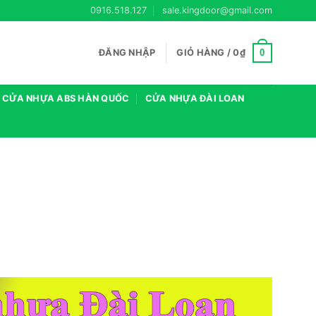
0916.518.127
sale.kingdoor@gmail.com
0
ĐĂNG NHẬP
GIỎ HÀNG /
0
₫
CỬA NHỰA ABS HÀN QUỐC
CỬA NHỰA ĐÀI LOAN