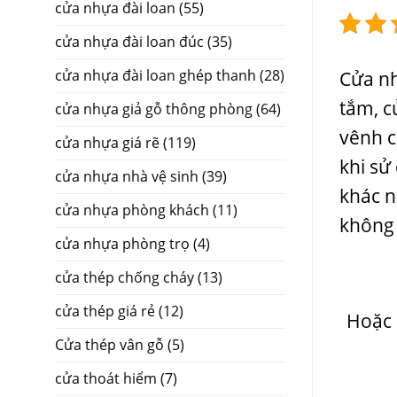
cửa nhựa đài loan
(55)
cửa nhựa đài loan đúc
(35)
cửa nhựa đài loan ghép thanh
(28)
Cửa nh
tắm, 
cửa nhựa giả gỗ thông phòng
(64)
vênh c
cửa nhựa giá rẽ
(119)
khi sử
cửa nhựa nhà vệ sinh
(39)
khác n
cửa nhựa phòng khách
(11)
không
cửa nhựa phòng trọ
(4)
cửa thép chống cháy
(13)
cửa thép giá rẻ
(12)
Hoặc 
Cửa thép vân gỗ
(5)
cửa thoát hiểm
(7)