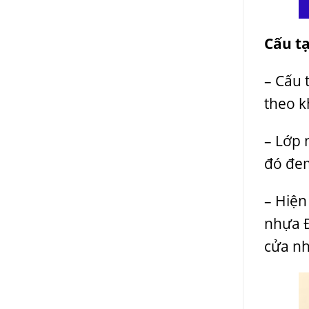
Cấu t
– Cấu 
theo k
– Lớp 
đó đem
– Hiện
nhựa Đ
cửa nh