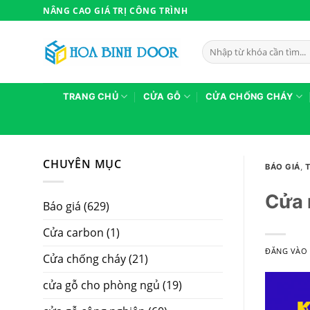
Bỏ
NÂNG CAO GIÁ TRỊ CÔNG TRÌNH
qua
nội
Tìm
dung
kiếm:
TRANG CHỦ
CỬA GỖ
CỬA CHỐNG CHÁY
CHUYÊN MỤC
BÁO GIÁ
,
Cửa 
Báo giá
(629)
Cửa carbon
(1)
ĐĂNG VÀ
Cửa chống cháy
(21)
cửa gỗ cho phòng ngủ
(19)