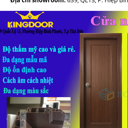
Địa chỉ showroom:
639, QL13, P. Hiệp B