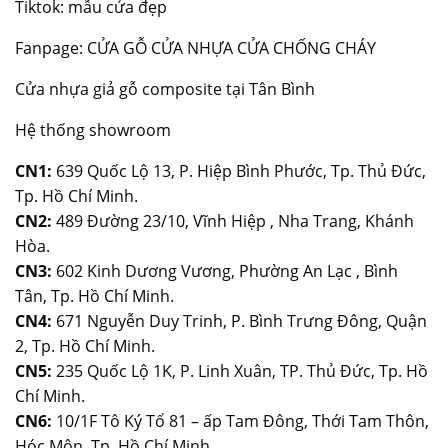
Tiktok: mẫu cửa đẹp
Fanpage:
CỬA GỖ CỬA NHỰA CỬA CHỐNG CHÁY
Cửa nhựa giả gỗ composite tại Tân Bình
Hệ thống showroom
CN1:
639 Quốc Lộ 13, P. Hiệp Bình Phước, Tp. Thủ Đức,
Tp. Hồ Chí Minh.
CN2:
489 Đường 23/10, Vĩnh Hiệp , Nha Trang, Khánh
Hòa.
CN3:
602 Kinh Dương Vương, Phường An Lạc , Bình
Tân, Tp. Hồ Chí Minh.
CN4:
671 Nguyễn Duy Trinh, P. Bình Trưng Đông, Quận
2, Tp. Hồ Chí Minh.
CN5:
235 Quốc Lộ 1K, P. Linh Xuân, TP. Thủ Đức, Tp. Hồ
Chí Minh.
CN6:
10/1F Tô Ký Tổ 81 – ấp Tam Đông, Thới Tam Thôn,
Hóc Môn, Tp. Hồ Chí Minh.