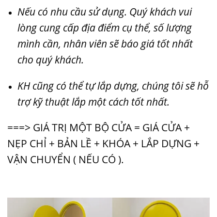
Nếu có nhu cầu sử dụng. Quý khách vui
lòng cung cấp địa điểm cụ thể, số lượng
mình cần, nhân viên sẽ báo giá tốt nhất
cho quý khách.
KH cũng có thể tự lắp dựng, chúng tôi sẽ hỗ
trợ kỹ thuật lắp một cách tốt nhất.
===> GIÁ TRỊ MỘT BỘ CỬA = GIÁ CỬA +
NẸP CHỈ + BẢN LỀ + KHÓA + LẮP DỰNG +
VẬN CHUYỂN ( NẾU CÓ ).