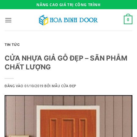
Bỏ
NÂNG CAO GIÁ TRỊ CÔNG TRÌNH
qua
nội
0
dung
TIN TỨC
CỬA NHỰA GIẢ GỖ ĐẸP – SÃN PHẪM
CHẤT LƯỢNG
ĐĂNG VÀO
01/10/2019
BỞI
MẪU CỬA ĐẸP