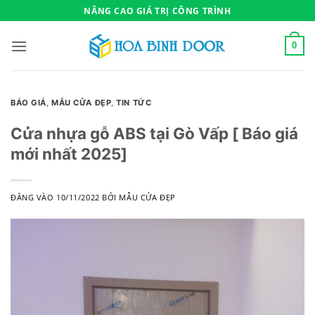
Bỏ
NÂNG CAO GIÁ TRỊ CÔNG TRÌNH
qua
nội
0
dung
BÁO GIÁ
,
MẪU CỬA ĐẸP
,
TIN TỨC
Cửa nhựa gỗ ABS tại Gò Vấp [ Báo giá
mới nhất 2025]
ĐĂNG VÀO
10/11/2022
BỞI
MẪU CỬA ĐẸP