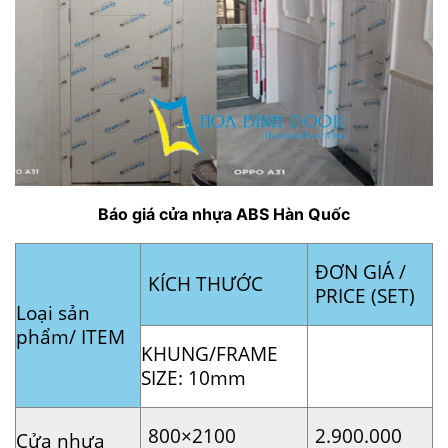
Báo giá cửa nhựa ABS Hàn Quốc
ĐƠN GIÁ /
KÍCH THƯỚC
PRICE (SET)
Loại sản
phẩm/ ITEM
KHUNG/FRAME
SIZE: 10mm
800×2100
2.900.000
Cửa nhựa