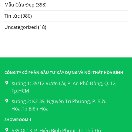
Mẫu Cửa Đẹp
(398)
Tin tức
(986)
Uncategorized
(18)
CÔNG TY CỔ PHẦN ĐẦU TƯ XÂY DỰNG VÀ NỘI THẤT HÒA BÌNH
Xưởng 1: 35/T2 Vườn Lài, P. An Phú Đông, Q. 12,
Tp.HCM
Xưởng 2: K2-39, Nguyễn Tri Phương, P. Bửu
Hòa,Tp.Biên Hòa
SHOWROOM 1
639 QL13, P. Hiệp Bình Phước, Q. Thủ Đức