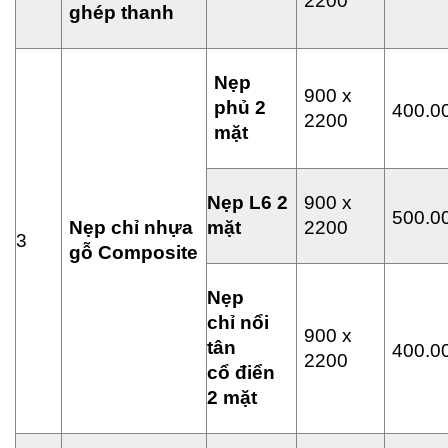
2200
ghép thanh
N
ẹ
p
900 x
ph
ủ
2
400.0
2200
m
ặ
t
N
ẹ
p L6 2
900 x
500.0
N
ẹ
p ch
ỉ
nh
ự
a
m
ặ
t
2200
3
g
ỗ
Composite
N
ẹ
p
ch
ỉ
n
ổ
i
900 x
tân
400.0
2200
c
ổ
đi
ể
n
2 m
ặ
t