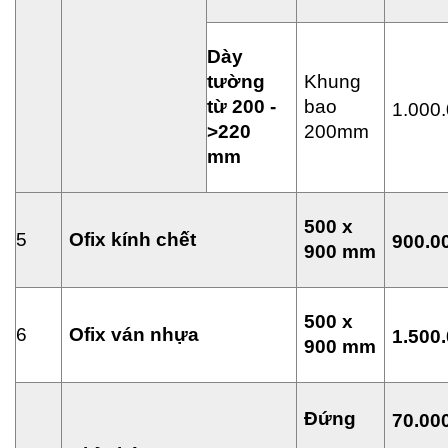
Dày
t
ườ
ng
Khung
t
ừ
200 -
bao
1.000
>220
200mm
mm
500 x
5
Ofix kính ch
ế
t
900.0
900 mm
500 x
6
Ofix ván nh
ự
a
1.500
900 mm
Đ
ứ
ng
70.00