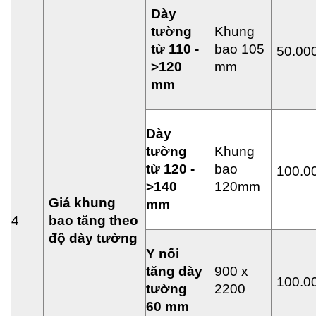
Dày
t
ườ
ng
Khung
t
ừ
110 -
bao 105
50.00
>120
mm
mm
Dày
t
ườ
ng
Khung
t
ừ
120 -
bao
100.0
>140
120mm
Giá khung
mm
4
bao tăng theo
đ
ộ
dày t
ườ
ng
Y n
ố
i
tăng dày
900 x
100.0
t
ườ
ng
2200
60 mm