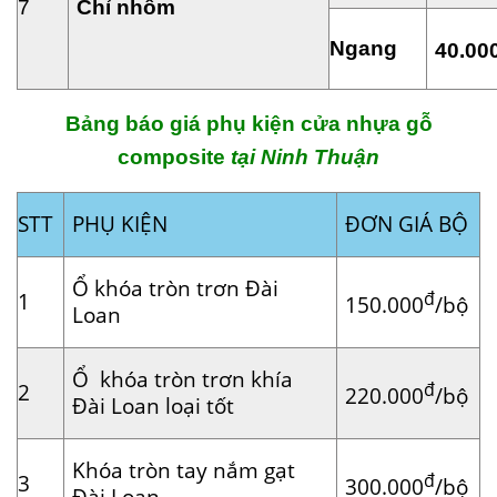
7
Ch
ỉ
nhôm
Ngang
40.00
Bảng báo giá phụ kiện cửa nhựa gỗ
composite
tại Ninh Thuận
STT
PHỤ KIỆN
ĐƠN GIÁ BỘ
Ổ khóa tròn trơn Đài
đ
1
150.000
/bộ
Loan
Ổ khóa tròn trơn khía
đ
2
220.000
/bộ
Đài Loan loại tốt
Khóa tròn tay nắm gạt
đ
3
300.000
/bộ
Đài Loan