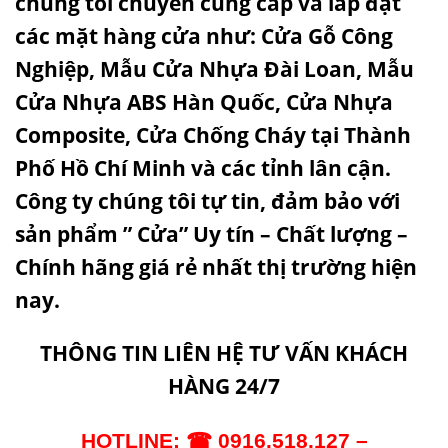
chúng tôi chuyên cung cấp và lắp đặt
các mặt hàng cửa như:
Cửa Gỗ Công
Nghiệp
,
Mẫu Cửa Nhựa Đài Loan
,
Mẫu
Cửa Nhựa ABS Hàn Quốc
, Cửa Nhựa
Composite,
Cửa Chống Cháy
tại Thành
Phố Hồ Chí Minh và các tỉnh lân cận.
Công ty chúng tôi tự tin, đảm bảo với
sản phẩm ” Cửa” Uy tín – Chất lượng –
Chính hãng giá rẻ nhất thị trường hiện
nay.
THÔNG TIN LIÊN HỆ TƯ VẤN KHÁCH
HÀNG 24/7
HOTLI
NE:
☎
0916.518.127 –