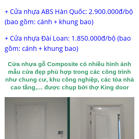
+
Cửa nhựa ABS Hàn Quốc
: 2.900.000đ/bộ
(bao gồm: cánh + khung bao)
+
Cửa nhựa Đài Loan
: 1.850.000đ/bộ (bao
gồm: cánh + khung bao)
Cửa nhựa gỗ Composite có nhiều hình ảnh
mẫu cửa đẹp
phù hợp trong các công trình
như chung cư, khu công nghiệp, các tòa nhà
cao tầng,…
được chụp bởi thợ King door