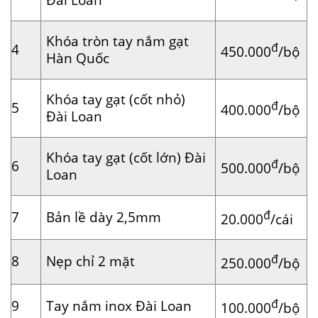
Khóa tròn tay nắm gạt
đ
4
450.000
/bộ
Hàn Quốc
Khóa tay gạt (cốt nhỏ)
đ
5
400.000
/bộ
Đài Loan
Khóa tay gạt (cốt lớn) Đài
đ
6
500.000
/bộ
Loan
đ
7
Bản lề dày 2,5mm
20.000
/cái
đ
8
Nẹp chỉ 2 mặt
250.000
/bộ
đ
9
Tay nắm inox Đài Loan
100.000
/bộ