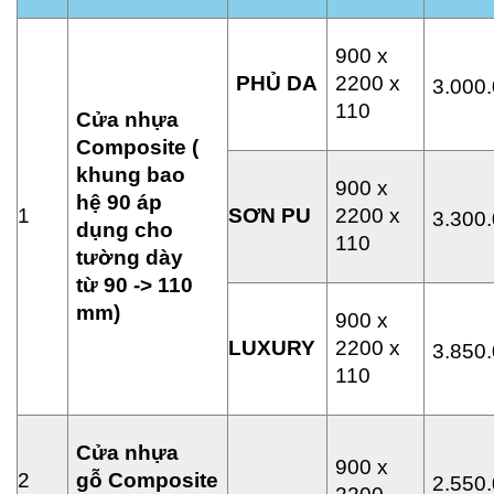
900 x
PH
Ủ
DA
2200 x
3.000
110
C
ử
a nh
ự
a
Composite (
khung bao
900 x
h
ệ
90 áp
1
S
Ơ
N PU
2200 x
3.300
d
ụ
ng cho
110
t
ườ
ng dày
t
ừ
90 -> 110
mm)
900 x
LUXURY
2200 x
3.850
110
C
ử
a nh
ự
a
900 x
2
g
ỗ
Composite
2.550