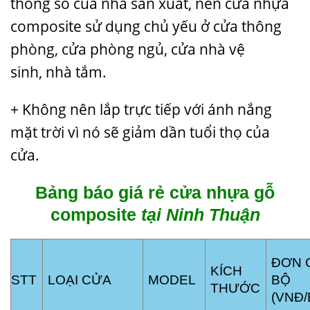
thông số của nhà sản xuất, nên cửa nhựa
composite sử dụng chủ yếu ở cửa thông
phòng, cửa phòng ngủ,
cửa nhà vệ
sinh
,
nhà tắm.
+ Không nên lắp trực tiếp với ánh nắng
mặt trời vì nó sẽ giảm dần tuổi thọ của
cửa.
Bảng báo giá rẻ cửa nhựa gỗ
composite
tại Ninh Thuận
ĐƠN 
KÍCH
STT
LOẠI CỬA
MODEL
BỘ
THƯỚC
(VNĐ/