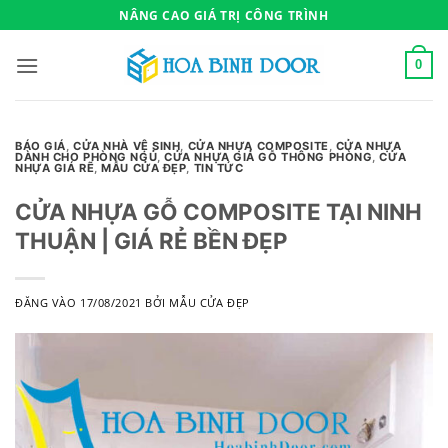
Bỏ
NÂNG CAO GIÁ TRỊ CÔNG TRÌNH
qua
nội
0
dung
BÁO GIÁ
,
CỬA NHÀ VỆ SINH
,
CỬA NHỰA COMPOSITE
,
CỬA NHỰA
DÀNH CHO PHÒNG NGỦ
,
CỬA NHỰA GIẢ GỖ THÔNG PHÒNG
,
CỬA
NHỰA GIÁ RẼ
,
MẪU CỬA ĐẸP
,
TIN TỨC
CỬA NHỰA GỖ COMPOSITE TẠI NINH
THUẬN | GIÁ RẺ BỀN ĐẸP
ĐĂNG VÀO
17/08/2021
BỞI
MẪU CỬA ĐẸP