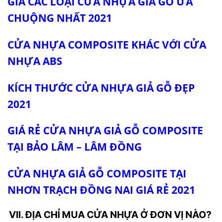
GIÁ CÁC LOẠI CỬA NHỰA GIẢ GỖ ƯA
CHUỘNG NHẤT 2021
CỬA NHỰA COMPOSITE KHÁC VỚI CỬA
NHỰA ABS
KÍCH THƯỚC CỬA NHỰA GIẢ GỖ ĐẸP
2021
GIÁ RẺ CỬA NHỰA GIẢ GỖ COMPOSITE
TẠI BẢO LÂM – LÂM ĐỒNG
CỬA NHỰA GIẢ GỖ COMPOSITE TẠI
NHƠN TRẠCH ĐỒNG NAI GIÁ RẺ 2021
VII. ĐỊA CHỈ MUA CỬA NHỰA Ở ĐƠN VỊ NÀO?