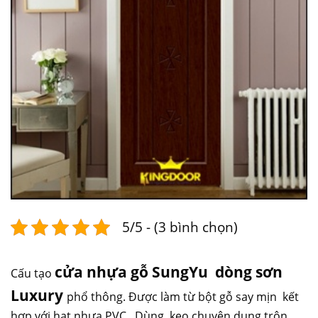
5/5 - (3 bình chọn)
cửa nhựa gỗ SungYu
dòng sơn
Cấu tạo
Luxury
phổ thông. Được làm từ bột gỗ say mịn kết
hợp với hạt nhựa PVC . Dùng keo chuyên dụng trộn