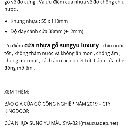
gỗ về độ cứng . Và ưu điểm của nhựa về độ chống chịu
nước .
Khung nhựa : 55 x 110mm
Độ dày cánh cửa 38mm (+- 2mm)
cửa nhựa gỗ sungyu luxury
Ưu điễm
: chịu nước
tốt , không thấm nước và không ăn mòn , chống ẩm ,
chống mối mọt , cách âm cách nhiệt tốt .Cánh cửa nhẹ
đóng mỡ êm .
XEM THÊM:
BÁO GIÁ CỬA GỖ CÔNG NGHIỆP NĂM 2019 – CTY
KINGDOOR
CỬA NHỰA SUNG YU MẪU SYA-321
(maucuadep.net)