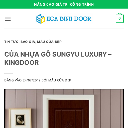
Bỏ
NÂNG CAO GIÁ TRỊ CÔNG TRÌNH
qua
nội
0
dung
TIN TỨC
,
BÁO GIÁ
,
MẪU CỬA ĐẸP
CỬA NHỰA GỖ SUNGYU LUXURY –
KINGDOOR
ĐĂNG VÀO
24/07/2019
BỞI
MẪU CỬA ĐẸP