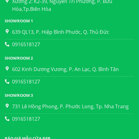
Xưởng 2: K2-39, Nguyễn Tri Phương, P. Bửu
Hòa,Tp.Biên Hòa
SHOWROOM 1
639 QL13, P. Hiệp Bình Phước, Q. Thủ Đức
0916518127
SHOWROOM 2
602 Kinh Dương Vương, P. An Lạc, Q. Bình Tân
0916518127
SHOWROOM 3
731 Lê Hồng Phong, P. Phước Long, Tp. Nha Trang
0916518127
BÁO GIÁ MẪU CỬA ĐẸP