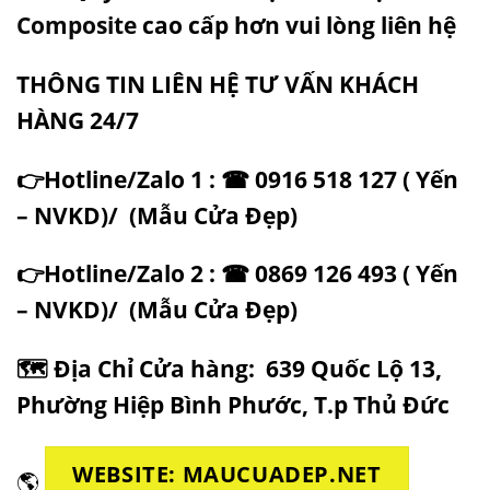
Composite
cao cấp hơn vui lòng liên hệ
THÔNG TIN LIÊN HỆ TƯ VẤN KHÁCH
HÀNG 24/7
👉Hotline/Zalo 1 : ☎
0916 518 127
( Yến
– NVKD)/
(
Mẫu Cửa Đẹp
)
👉Hotline/Zalo 2 : ☎
0869 126 493
( Yến
– NVKD)/
(
Mẫu Cửa Đẹp
)
🗺
Địa Chỉ Cửa hàng:
639 Quốc Lộ 13,
Phường Hiệp Bình Phước, T.p Thủ Đức
WEBSITE: MAUCUADEP.NET
🌎