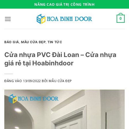
Bỏ
NÂNG CAO GIÁ TRỊ CÔNG TRÌNH
qua
nội
0
dung
BÁO GIÁ
,
MẪU CỬA ĐẸP
,
TIN TỨC
Cửa nhựa PVC Đài Loan – Cửa nhựa
giá rẻ tại Hoabinhdoor
ĐĂNG VÀO
13/09/2022
BỞI
MẪU CỬA ĐẸP