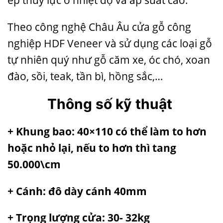
ép thủy lực ở nhiệt độ và áp suất cao.
Theo công nghệ Châu Âu
cửa gỗ công
nghiệp
HDF Veneer
và sử dụng các loại gỗ
tự nhiên quý n
hư gỗ căm xe, óc chó, xoan
đào, sồi, teak, tần bì, hồng sắc,…
Thông số kỹ thuật
+ Khung bao: 40×110 có thể làm to hơn
hoặc nhỏ lại, nếu to hơn thì tang
50.000\cm
+ Cánh: đô dày cánh 40mm
+ Trọng lượng cửa: 30- 32kg