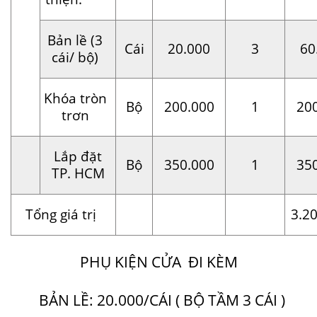
Bản lề (3
Cái
20.000
3
60
cái/ bộ)
Khóa tròn
Bộ
200.000
1
20
trơn
Lắp đặt
Bộ
350.000
1
35
TP. HCM
Tổng giá trị
3.2
PHỤ KIỆN CỬA ĐI KÈM
BẢN LỀ: 20.000/CÁI ( BỘ TẦM 3 CÁI )