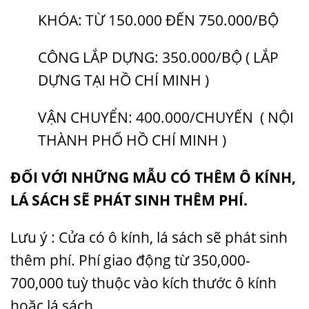
KHÓA: TỪ 150.000 ĐẾN 750.000/BỘ
CÔNG LẮP DỰNG: 350.000/BỘ ( LẮP
DỰNG TẠI HỒ CHÍ MINH )
VẬN CHUYỂN: 400.000/CHUYẾN ( NỘI
THÀNH PHỐ HỒ CHÍ MINH )
ĐỐI VỚI NHỮNG MẪU CÓ THÊM Ô KÍNH,
LÁ SÁCH SẼ PHÁT SINH THÊM PHÍ.
Lưu ý : Cửa có ô kính, lá sách sẽ phát sinh
thêm phí. Phí giao động từ 350,000-
700,000 tuỳ thuộc vào kích thước ô kính
hoặc lá sách.