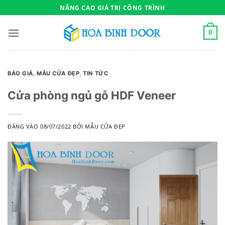
Bỏ
NÂNG CAO GIÁ TRỊ CÔNG TRÌNH
qua
nội
0
dung
BÁO GIÁ
,
MẪU CỬA ĐẸP
,
TIN TỨC
Cửa phòng ngủ gỗ HDF Veneer
ĐĂNG VÀO
08/07/2022
BỞI
MẪU CỬA ĐẸP