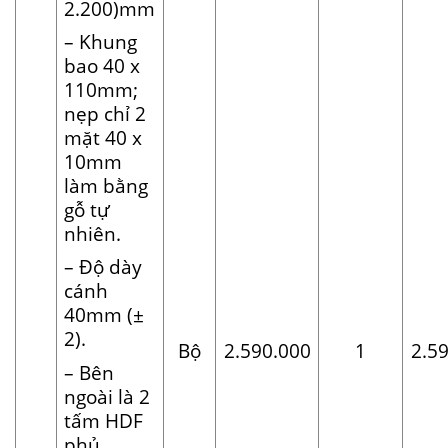
2.200)mm
– Khung
bao 40 x
110mm;
nẹp chỉ 2
mặt 40 x
10mm
làm bằng
gỗ tự
nhiên.
– Độ dày
cánh
40mm (±
2).
Bộ
2.590.000
1
2.5
– Bên
ngoài là 2
tấm HDF
phủ