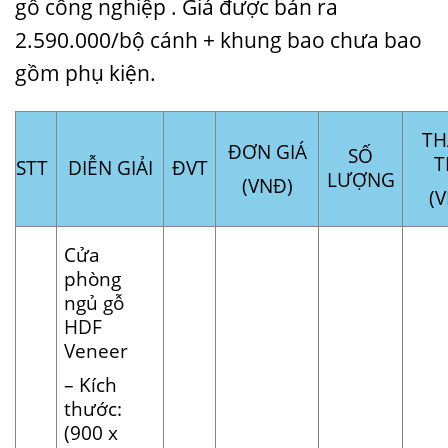
gỗ công nghiệp . Giá được bán ra
2.590.000/bộ cánh + khung bao chưa bao
gồm phụ kiện.
TH
ĐƠN GIÁ
SỐ
T
STT
DIỄN GIẢI
ĐVT
LƯỢNG
(VNĐ)
(
Cửa
phòng
ngủ
gỗ
HDF
Veneer
– Kích
thước:
(900 x