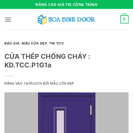
Bỏ
NÂNG CAO GIÁ TRỊ CÔNG TRÌNH
qua
nội
0
dung
BÁO GIÁ
,
MẪU CỬA ĐẸP
,
TIN TỨC
CỬA THÉP CHỐNG CHÁY :
KD.TCC.P1G1a
ĐĂNG VÀO
16/05/2019
BỞI
MẪU CỬA ĐẸP