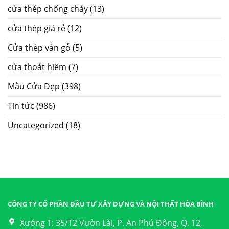
cửa thép chống cháy
(13)
cửa thép giá rẻ
(12)
Cửa thép vân gỗ
(5)
cửa thoát hiểm
(7)
Mẫu Cửa Đẹp
(398)
Tin tức
(986)
Uncategorized
(18)
CÔNG TY CỔ PHẦN ĐẦU TƯ XÂY DỰNG VÀ NỘI THẤT HÒA BÌNH
Xưởng 1: 35/T2 Vườn Lài, P. An Phú Đông, Q. 12,