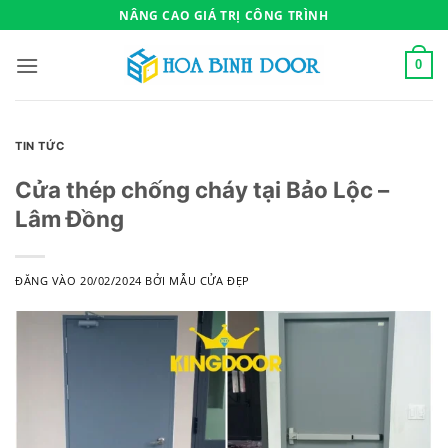
Bỏ
NÂNG CAO GIÁ TRỊ CÔNG TRÌNH
qua
nội
0
dung
TIN TỨC
Cửa thép chống cháy tại Bảo Lộc –
Lâm Đồng
ĐĂNG VÀO
20/02/2024
BỞI
MẪU CỬA ĐẸP