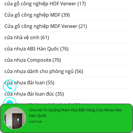
cửa gỗ công nghiệp HDF Veneer
(17)
Cửa gỗ công nghiệp MDF
(39)
Cửa gỗ công nghiệp MDF Veneer
(21)
cửa nhà vệ sinh
(61)
cửa nhựa ABS Hàn Quốc
(76)
cửa nhựa Composite
(70)
cửa nhựa dành cho phòng ngủ
(56)
cửa nhựa đài loan
(55)
cửa nhựa đài loan đúc
(35)
cửa nhựa đài loan ghép thanh
(28)
Chú Hà Từ Quảng Nam Vừa Đặt Hàng Cửa Nhựa Abs
Hàn Quốc
cửa nhựa giả gỗ thông phòng
(64)
4 Giờ Trước
cửa nhựa giá rẽ
(119)