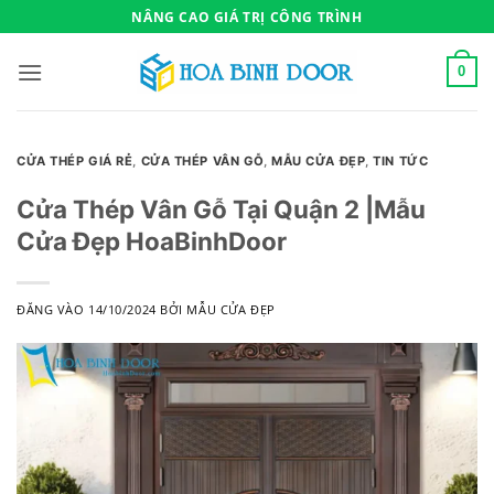
Bỏ
NÂNG CAO GIÁ TRỊ CÔNG TRÌNH
qua
nội
0
dung
CỬA THÉP GIÁ RẺ
,
CỬA THÉP VÂN GỖ
,
MẪU CỬA ĐẸP
,
TIN TỨC
Cửa Thép Vân Gỗ Tại Quận 2 |Mẫu
Cửa Đẹp HoaBinhDoor
ĐĂNG VÀO
14/10/2024
BỞI
MẪU CỬA ĐẸP