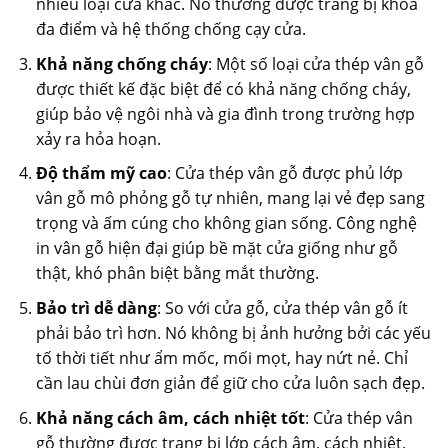
nhiều loại cửa khác. Nó thường được trang bị khóa
đa điểm và hệ thống chống cạy cửa.
Khả năng chống cháy
: Một số loại cửa thép vân gỗ
được thiết kế đặc biệt để có khả năng chống cháy,
giúp bảo vệ ngôi nhà và gia đình trong trường hợp
xảy ra hỏa hoạn.
Độ thẩm mỹ cao
: Cửa thép vân gỗ được phủ lớp
vân gỗ mô phỏng gỗ tự nhiên, mang lại vẻ đẹp sang
trọng và ấm cúng cho không gian sống. Công nghệ
in vân gỗ hiện đại giúp bề mặt cửa giống như gỗ
thật, khó phân biệt bằng mắt thường.
Bảo trì dễ dàng
: So với cửa gỗ, cửa thép vân gỗ ít
phải bảo trì hơn. Nó không bị ảnh hưởng bởi các yếu
tố thời tiết như ẩm mốc, mối mọt, hay nứt nẻ. Chỉ
cần lau chùi đơn giản để giữ cho cửa luôn sạch đẹp.
Khả năng cách âm, cách nhiệt tốt
: Cửa thép vân
gỗ thường được trang bị lớp cách âm, cách nhiệt,