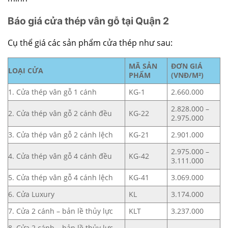
Báo giá cửa thép vân gỗ tại Quận 2
Cụ thể giá các sản phẩm cửa thép như sau:
MÃ SẢN
ĐƠN GIÁ
LOẠI CỬA
PHẨM
(VNĐ/M²)
1. Cửa thép vân gỗ 1 cánh
KG-1
2.660.000
2.828.000 –
2. Cửa thép vân gỗ 2 cánh đều
KG-22
2.975.000
3. Cửa thép vân gỗ 2 cánh lệch
KG-21
2.901.000
2.975.000 –
4. Cửa thép vân gỗ 4 cánh đều
KG-42
3.111.000
5. Cửa thép vân gỗ 4 cánh lệch
KG-41
3.069.000
6. Cửa Luxury
KL
3.174.000
7. Cửa 2 cánh – bản lề thủy lực
KLT
3.237.000
8. Cửa 2 cánh – bản lề thủy lực