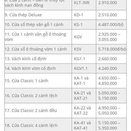
KLT-3VK
2.910.000
vách kính nan đồng
9. Cửa thép Deluxe
KD-1
2.510.000
10. Cửa sổ thép vân gỗ 1 cánh
KS-1
4.487.000/bộ
11. Cửa 1 cánh vân gỗ ô thoáng
2.925.000 –
KGV
vòm
3.055.000
12. Cửa sổ ô thoáng vòm 1 cánh
KSV
5.718.000đ/bộ
13. Vách kính cố định
KG1.1
2.660.000
14. Vách kính vòm cố định
KGV1.1
4.240.000
KA-1 và
4.650.000 –
15. Cửa Classic 1 cánh
KAT-1
4.850.000
KA-21 và
5.050.000 –
16. Cửa Classic 2 cánh lệch
KAT-21
5.150.000
KA-22 và
4.950.000 –
17. Cửa Classic 2 cánh đều
KAT-22
5.050.000
KA-41 và
5.150.000 –
18. Cửa Classic 4 cánh lệch
KAT-41
5.350.000