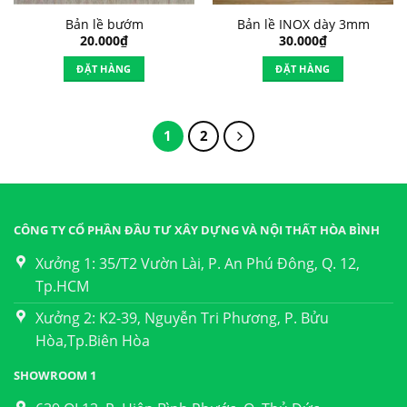
Bản lề bướm
Bản lề INOX dày 3mm
20.000
₫
30.000
₫
ĐẶT HÀNG
ĐẶT HÀNG
1
2
CÔNG TY CỔ PHẦN ĐẦU TƯ XÂY DỰNG VÀ NỘI THẤT HÒA BÌNH
Xưởng 1: 35/T2 Vườn Lài, P. An Phú Đông, Q. 12,
Tp.HCM
Xưởng 2: K2-39, Nguyễn Tri Phương, P. Bửu
Hòa,Tp.Biên Hòa
SHOWROOM 1