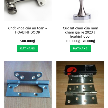
Chốt khóa cửa an toàn –
Cục hít chặn cửa nam
HOABINHDOOR
châm giá rẻ 2023 |
hoabinhdoor
Giá
Giá
500.000
₫
100.000
₫
70.000
₫
gốc
hiện
là:
tại
ĐẶT HÀNG
ĐẶT HÀNG
100.000₫.
là:
70.000₫