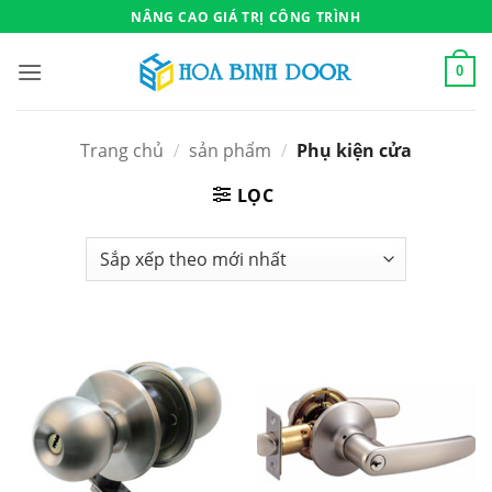
Bỏ
NÂNG CAO GIÁ TRỊ CÔNG TRÌNH
qua
nội
0
dung
Trang chủ
/
sản phẩm
/
Phụ kiện cửa
LỌC