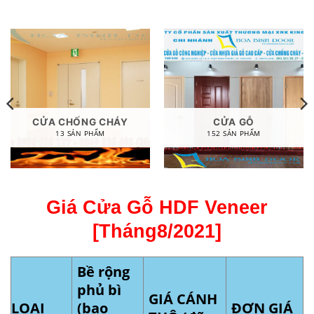
CỬA CHỐNG CHÁY
CỬA GỖ
13 SẢN PHẨM
152 SẢN PHẨM
Giá Cửa Gỗ HDF Veneer
[Tháng8/2021]
Bề rộng
phủ bì
GIÁ CÁNH
LOẠI
(bao
ĐƠN GIÁ