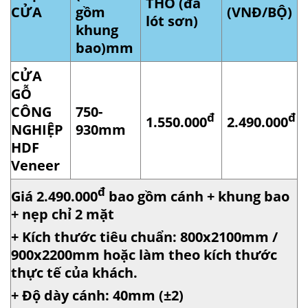
THÔ (đã
CỬA
gồm
(VNĐ/BỘ)
lót sơn)
khung
bao)mm
CỬA
GỖ
CÔNG
750-
đ
đ
1.550.000
2.490.000
NGHIỆP
930mm
HDF
Veneer
đ
Giá 2.490.000
bao gồm cánh + khung bao
+ nẹp chỉ 2 mặt
+ Kích thước tiêu chuẩn: 800x2100mm /
900x2200mm hoặc làm theo kích thước
thực tế của khách.
+ Độ dày cánh: 40mm (±2)