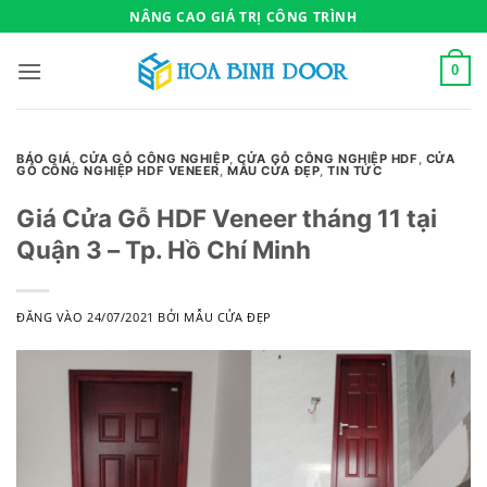
Bỏ
NÂNG CAO GIÁ TRỊ CÔNG TRÌNH
qua
nội
0
dung
BÁO GIÁ
,
CỬA GỖ CÔNG NGHIỆP
,
CỬA GỖ CÔNG NGHIỆP HDF
,
CỬA
GỖ CÔNG NGHIỆP HDF VENEER
,
MẪU CỬA ĐẸP
,
TIN TỨC
Giá Cửa Gỗ HDF Veneer tháng 11 tại
Quận 3 – Tp. Hồ Chí Minh
ĐĂNG VÀO
24/07/2021
BỞI
MẪU CỬA ĐẸP