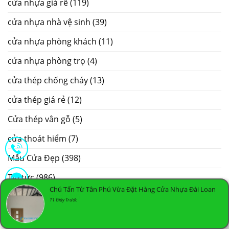
cửa nhựa giá rẽ
(119)
cửa nhựa nhà vệ sinh
(39)
cửa nhựa phòng khách
(11)
cửa nhựa phòng trọ
(4)
cửa thép chống cháy
(13)
cửa thép giá rẻ
(12)
Cửa thép vân gỗ
(5)
cửa thoát hiểm
(7)
Mẫu Cửa Đẹp
(398)
Tin tức
(986)
Chú Tấn Từ Tân Phú Vừa Đặt Hàng Cửa Nhựa Đài Loan
Uncategorized
(18)
11 Giây Trước