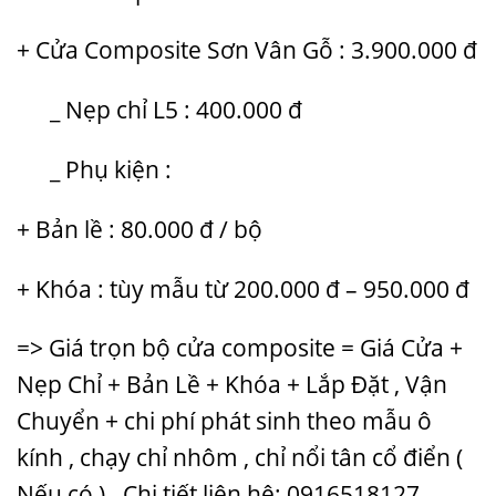
+ Cửa Composite Sơn Vân Gỗ : 3.900.000 đ
_ Nẹp chỉ L5 : 400.000 đ
_ Phụ kiện :
+ Bản lề : 80.000 đ / bộ
+ Khóa : tùy mẫu từ 200.000 đ – 950.000 đ
=> Giá trọn bộ cửa composite = Giá Cửa +
Nẹp Chỉ + Bản Lề + Khóa + Lắp Đặt , Vận
Chuyển + chi phí phát sinh theo mẫu ô
kính , chạy chỉ nhôm , chỉ nổi tân cổ điển (
Nếu có ) . Chi tiết liên hệ: 0916518127 –