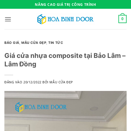
Bỏ
NÂNG CAO GIÁ TRỊ CÔNG TRÌNH
qua
nội
0
dung
BÁO GIÁ
,
MẪU CỬA ĐẸP
,
TIN TỨC
Giá cửa nhựa composite tại Bảo Lâm –
Lâm Đồng
ĐĂNG VÀO
20/12/2022
BỞI
MẪU CỬA ĐẸP