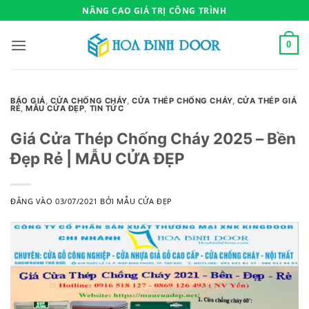
Bỏ
NÂNG CAO GIÁ TRỊ CÔNG TRÌNH
qua
nội
0
dung
BÁO GIÁ
,
CỬA CHỐNG CHÁY
,
CỬA THÉP CHỐNG CHÁY
,
CỬA THÉP GIÁ
RẺ
,
MẪU CỬA ĐẸP
,
TIN TỨC
Giá Cửa Thép Chống Cháy 2025 – Bền
Đẹp Rẻ | MẪU CỬA ĐẸP
ĐĂNG VÀO
03/07/2021
BỞI
MẪU CỬA ĐẸP