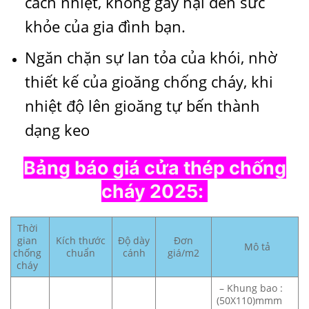
cách nhiệt, không gây hại đến sức
khỏe của gia đình bạn.
Ngăn chặn sự lan tỏa của khói, nhờ
thiết kế của gioăng chống cháy, khi
nhiệt độ lên gioăng tự bến thành
dạng keo
Bảng báo giá cửa thép chống
cháy 2025:
Thời
gian
Kích thước
Độ dày
Đơn
Mô tả
chống
chuẩn
cánh
giá/m2
cháy
– Khung bao :
(50X110)mmm