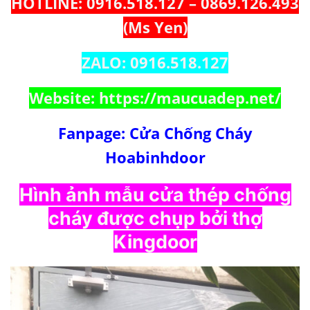
HOTLINE: 0916.518.127 – 0869.126.493
(Ms Yen)
ZALO: 0916.518.127
Website:
https://maucuadep.net/
Fanpage:
Cửa Chống Cháy
Hoabinhdoor
Hình ảnh mẫu cửa thép chống
cháy được chụp bởi thợ
Kingdoor