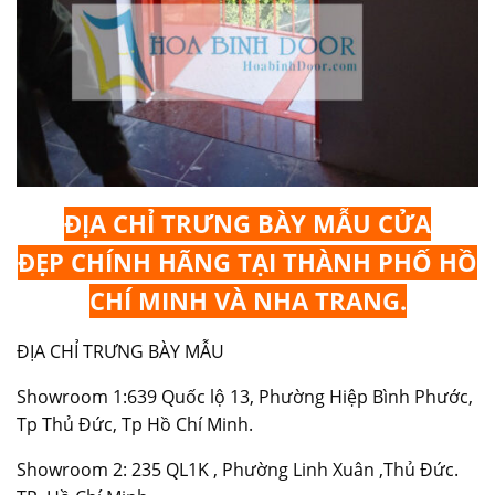
ĐỊA CHỈ TRƯNG BÀY
MẪU CỬA
ĐẸP
CHÍNH HÃNG TẠI THÀNH PHỐ HỒ
CHÍ MINH VÀ NHA TRANG.
ĐỊA CHỈ TRƯNG BÀY MẪU
Showroom 1:639 Quốc lộ 13, Phường Hiệp Bình Phước,
Tp Thủ Đức, Tp Hồ Chí Minh.
Showroom 2: 235 QL1K , Phường Linh Xuân ,Thủ Đức.