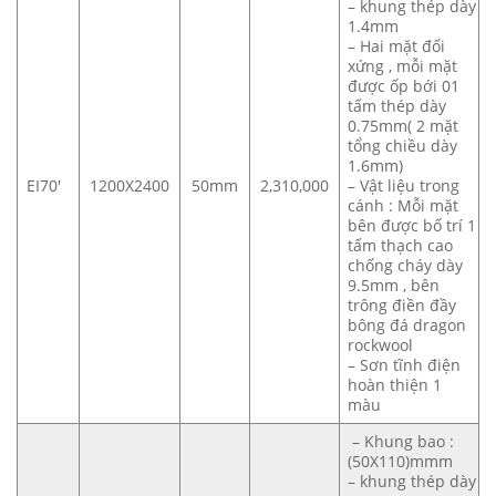
– khung thép dày
1.4mm
– Hai mặt đối
xứng , mỗi mặt
được ốp bới 01
tấm thép dày
0.75mm( 2 mặt
tổng chiều dày
1.6mm)
EI70′
1200X2400
50mm
2,310,000
– Vật liệu trong
cánh : Mỗi mặt
bên được bố trí 1
tấm thạch cao
chống cháy dày
9.5mm , bên
trông điền đầy
bông đá dragon
rockwool
– Sơn tĩnh điện
hoàn thiện 1
màu
– Khung bao :
(50X110)mmm
– khung thép dày