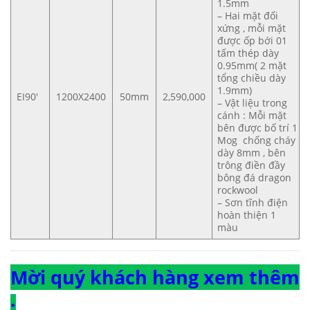
1.5mm
– Hai mặt đối
xứng , mỗi mặt
được ốp bới 01
tấm thép dày
0.95mm( 2 mặt
tổng chiều dày
1.9mm)
EI90′
1200X2400
50mm
2,590,000
– Vật liệu trong
cánh : Mỗi mặt
bên được bố trí 1
Mog chống cháy
dày 8mm , bên
trông điền đầy
bông đá dragon
rockwool
– Sơn tĩnh điện
hoàn thiện 1
màu
Mời quý khách hàng xem thêm
: