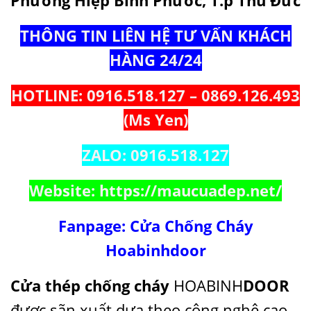
Phường Hiệp Bình Phước, T.p Thủ Đức
THÔNG TIN LIÊN HỆ TƯ VẤN KHÁCH
HÀNG 24/24
HOTLINE: 0916.518.127 – 0869.126.493
(Ms Yen)
ZALO: 0916.518.127
Website:
https://maucuadep.net/
Fanpage:
Cửa Chống Cháy
Hoabinhdoor
Cửa thép chống cháy
HOABINH
DOOR
được sãn xuất dựa theo công nghệ cao