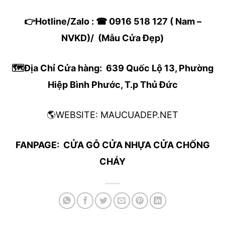
👉
Hotline/Zalo :
☎
0916 518 127 ( Nam –
NVKD)
/ (
Mẫu Cửa Đẹp
)
🗺
Địa Chỉ Cửa hàng:
639 Quốc Lộ 13, Phường
Hiệp Bình Phước, T.p Thủ Đức
🌎
WEBSITE: MAUCUADEP.NET
FANPAGE:
CỬA GỖ CỬA NHỰA CỬA CHỐNG
CHÁY