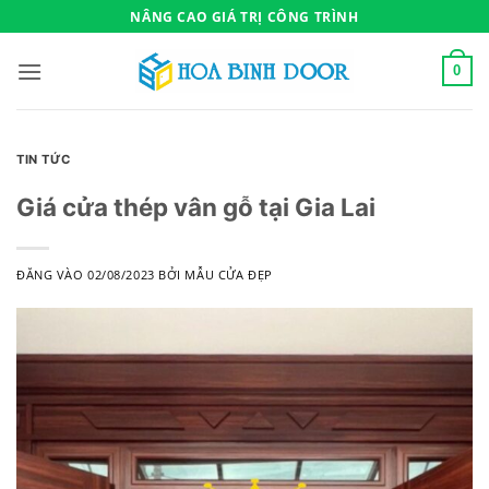
Bỏ
NÂNG CAO GIÁ TRỊ CÔNG TRÌNH
qua
nội
0
dung
TIN TỨC
Giá cửa thép vân gỗ tại Gia Lai
ĐĂNG VÀO
02/08/2023
BỞI
MẪU CỬA ĐẸP