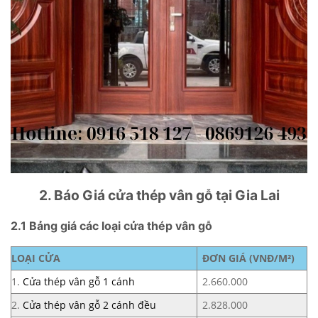
2. Báo Giá cửa thép vân gỗ tại Gia Lai
2.1 Bảng giá các loại cửa thép vân gỗ
LOẠI CỬA
ĐƠN GIÁ (VNĐ/M²)
1.
Cửa thép vân gỗ 1 cánh
2.660.000
2.
Cửa thép vân gỗ 2 cánh đều
2.828.000