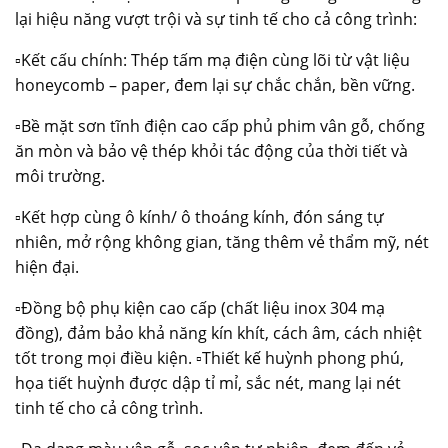
lại hiệu năng vượt trội và sự tinh tế cho cả công trình:
▫️
Kết cấu chính: Thép tấm mạ điện cùng lõi từ vật liệu
honeycomb – paper, đem lại sự chắc chắn, bền vững.
▫️Bề mặt sơn tĩnh điện cao cấp phủ phim vân gỗ, chống
ăn mòn và bảo vệ thép khỏi tác động của thời tiết và
môi trường.
▫️Kết hợp cùng ô kính/ ô thoáng kính, đón sáng tự
nhiên, mở rộng không gian, tăng thêm vẻ thẩm mỹ, nét
hiện đại.
▫️Đồng bộ phụ kiện cao cấp (chất liệu inox 304 mạ
đồng), đảm bảo khả năng kín khít, cách âm, cách nhiệt
tốt trong mọi điều kiện. ▫️Thiết kế huỳnh phong phú,
họa tiết huỳnh được dập tỉ mỉ, sắc nét, mang lại nét
tinh tế cho cả công trình.