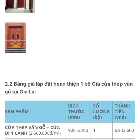
2.2 Bảng giá lắp đặt hoàn thiện 1 bộ Giá cửa thép vân
gỗ tại Gia Lai
KÍCH
SỐ
THÀNH
SẢN PHẨM
THƯỚC
LƯỢNG
TIỀN
(mm)
(bộ)
(vnđ)
CỬA THÉP VÂN GỖ – CỬA
900×2200
1
6,942,600
ĐI 1 CÁNH
(2,660,000đ/m²)