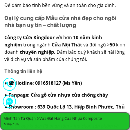
Để đảm bảo tính bền vững và an toàn cho gia đình.
Đại lý cung cấp Mẫu cửa nhà đẹp cho ngôi
nhà bạn uy tín – chất lượng
Công ty Cửa Kingdoor
với hơn
10 năm kinh
nghiệm
trong ngành
Cửa Nội Thất
và đội ngũ >
50
kinh
doanh
chuyên nghiệp.
Đảm bảo quý khách sẽ hài lòng
về dịch vụ và sản phẩm của chúng tôi.
Thông tin liên hệ
● ☎ Hotline:
0916518127
(Ms Yến)
● Fanpage:
Cửa gỗ cửa nhựa cửa chống cháy
● Showroom : 639 Quốc Lộ 13, Hiệp Bình Phước, Thủ
Đức
Minh Tân Từ Quận 5 Vừa Đặt Hàng Cửa Nhựa Composite
14 Giây Trước
Cảm ơn quý khách đã quan tâm – lựa chọn sản phẩm và