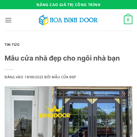
Bỏ
NÂNG CAO GIÁ TRỊ CÔNG TRÌNH
qua
nội
0
dung
TIN TỨC
Mẫu cửa nhà đẹp cho ngôi nhà bạn
ĐĂNG VÀO
19/09/2023
BỞI
MẪU CỬA ĐẸP