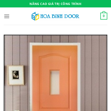
Bỏ
NÂNG CAO GIÁ TRỊ CÔNG TRÌNH
qua
nội
0
dung