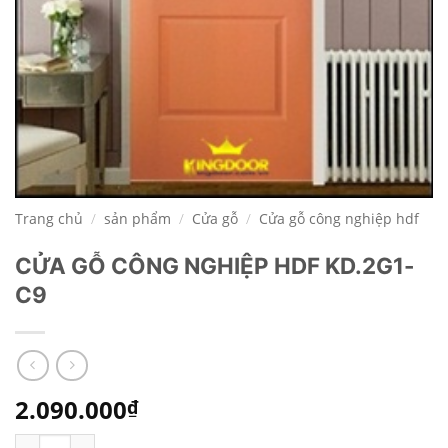
Trang chủ
/
sản phẩm
/
Cửa gỗ
/
Cửa gỗ công nghiệp hdf
CỬA GỖ CÔNG NGHIỆP HDF KD.2G1-
C9
2.090.000
₫
CỬA GỖ CÔNG NGHIỆP HDF KD.2G1-C9 số lượng