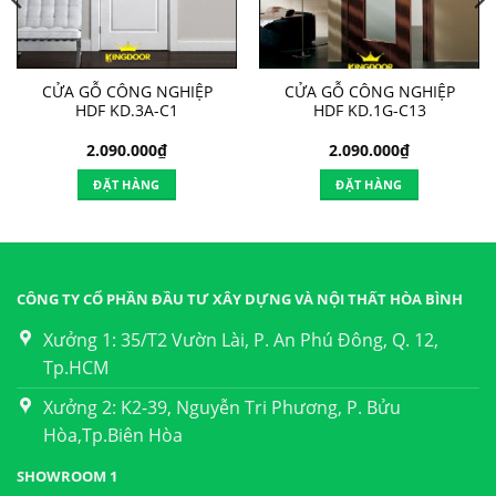
CỬA GỖ CÔNG NGHIỆP
CỬA GỖ CÔNG NGHIỆP
HDF KD.3A-C1
HDF KD.1G-C13
2.090.000
₫
2.090.000
₫
ĐẶT HÀNG
ĐẶT HÀNG
CÔNG TY CỔ PHẦN ĐẦU TƯ XÂY DỰNG VÀ NỘI THẤT HÒA BÌNH
Xưởng 1: 35/T2 Vườn Lài, P. An Phú Đông, Q. 12,
Tp.HCM
Xưởng 2: K2-39, Nguyễn Tri Phương, P. Bửu
Hòa,Tp.Biên Hòa
SHOWROOM 1