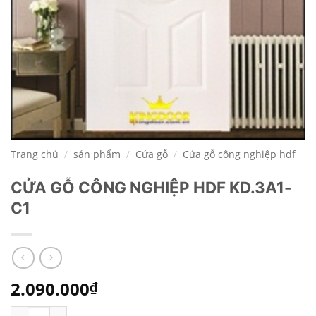
Trang chủ
/
sản phẩm
/
Cửa gỗ
/
Cửa gỗ công nghiệp hdf
CỬA GỖ CÔNG NGHIỆP HDF KD.3A1-
C1
2.090.000
₫
CỬA GỖ CÔNG NGHIỆP HDF KD.3A1-C1 số lượng