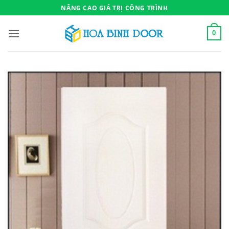
Bỏ
NÂNG CAO GIÁ TRỊ CÔNG TRÌNH
qua
nội
0
dung