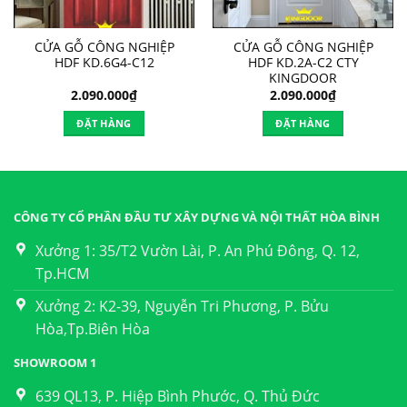
CỬA GỖ CÔNG NGHIỆP
CỬA GỖ CÔNG NGHIỆP
HDF KD.6G4-C12
HDF KD.2A-C2 CTY
KINGDOOR
2.090.000
₫
2.090.000
₫
ĐẶT HÀNG
ĐẶT HÀNG
CÔNG TY CỔ PHẦN ĐẦU TƯ XÂY DỰNG VÀ NỘI THẤT HÒA BÌNH
Xưởng 1: 35/T2 Vườn Lài, P. An Phú Đông, Q. 12,
Tp.HCM
Xưởng 2: K2-39, Nguyễn Tri Phương, P. Bửu
Hòa,Tp.Biên Hòa
SHOWROOM 1
639 QL13, P. Hiệp Bình Phước, Q. Thủ Đức