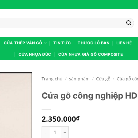
CỬA THÉP VÂN GỖ
TIN TỨC
THƯỚC LỖ BAN
LIÊN HỆ
CỬA NHỰA ĐÚC
CỬA NHỰA GIẢ GỖ COMPOSITE
Trang chủ
/
sản phẩm
/
Cửa gỗ
/
Cửa gỗ cô
Cửa gỗ công nghiệp H
2.350.000
₫
Cửa gỗ công nghiệp HDF veneer KD.3A-Căm X