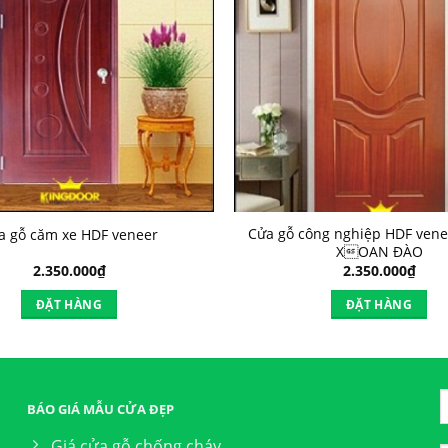
Cửa gỗ công nghiệp HDF vene
a gỗ căm xe HDF veneer
XOAN ĐÀO
2.350.000
₫
2.350.000
₫
ĐẶT HÀNG
ĐẶT HÀNG
BÁO GIÁ MẪU CỬA ĐẸP
Giá cửa gỗ chống cháy