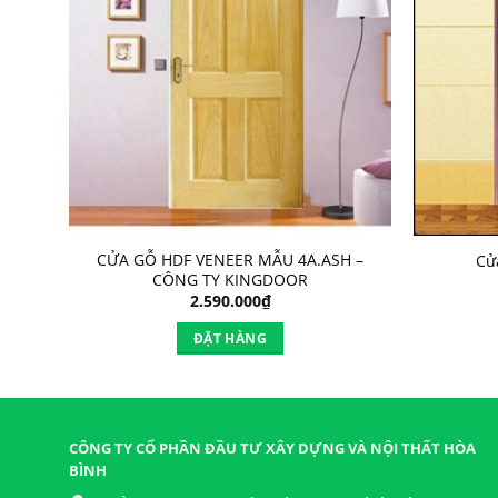
cty
CỬA GỖ HDF VENEER MẪU 4A.ASH –
Cử
CÔNG TY KINGDOOR
2.590.000
₫
ĐẶT HÀNG
CÔNG TY CỔ PHẦN ĐẦU TƯ XÂY DỰNG VÀ NỘI THẤT HÒA
BÌNH