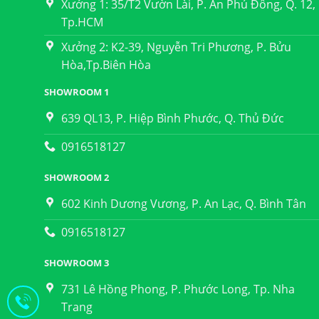
Xưởng 1: 35/T2 Vườn Lài, P. An Phú Đông, Q. 12,
Tp.HCM
Xưởng 2: K2-39, Nguyễn Tri Phương, P. Bửu
Hòa,Tp.Biên Hòa
SHOWROOM 1
639 QL13, P. Hiệp Bình Phước, Q. Thủ Đức
0916518127
SHOWROOM 2
602 Kinh Dương Vương, P. An Lạc, Q. Bình Tân
0916518127
SHOWROOM 3
731 Lê Hồng Phong, P. Phước Long, Tp. Nha
Trang