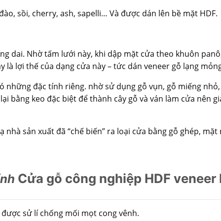
ào, sồi, cherry, ash, sapelli… Và được dán lên bề mặt HDF.
ng dai.
Nhờ tấm lưới này, khi dập mặt cửa theo khuôn panô, 
 là lợi thế của dạng cửa này – tức dán veneer gỗ lạng mỏng 
có những đặc tính riêng. nhờ sử dụng gỗ vụn, gỗ miếng nhỏ,
 lại bằng keo đặc biệt để thành cây gỗ và ván làm cửa nên g
ạ nhà sản xuất đã “chế biến” ra loại cửa bằng gỗ ghép, mặt
Cửa gỗ công nghiệp HDF veneer
ính
 được sử lí chống mối mọt cong vênh.