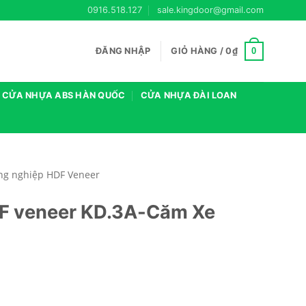
0916.518.127
sale.kingdoor@gmail.com
0
ĐĂNG NHẬP
GIỎ HÀNG /
0
₫
CỬA NHỰA ABS HÀN QUỐC
CỬA NHỰA ĐÀI LOAN
ng nghiệp HDF Veneer
DF veneer KD.3A-Căm Xe
e số lượng