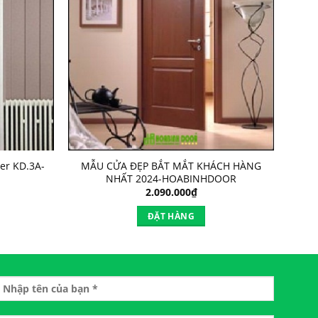
er KD.3A-
MẪU CỬA ĐẸP BẮT MẮT KHÁCH HÀNG
NHẤT 2024-HOABINHDOOR
2.090.000
₫
ĐẶT HÀNG