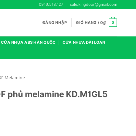
0916.518.127
sale.kingdoor@gmail.com
0
ĐĂNG NHẬP
GIỎ HÀNG /
0
₫
CỬA NHỰA ABS HÀN QUỐC
CỬA NHỰA ĐÀI LOAN
DF Melamine
DF phủ melamine KD.M1GL5