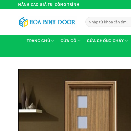
Bỏ
NÂNG CAO GIÁ TRỊ CÔNG TRÌNH
qua
nội
Tìm
dung
kiếm:
TRANG CHỦ
CỬA GỖ
CỬA CHỐNG CHÁY