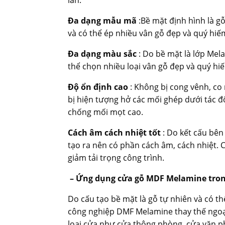
lần.
Đa dạng mẫu mã
:Bề mặt định hình là g
và có thể ép nhiều vân gỗ đẹp và quý hiếm
Đa dạng màu sắc
: Do bề mặt là lớp Mel
thể chọn nhiều loại vân gỗ đẹp và quý hiế
Độ ổn định cao
: Không bị cong vênh, co 
bị hiện tượng hở các mối ghép dưới tác độ
chống mối mọt cao.
Cách âm cách nhiệt tốt
: Do kết cấu bê
tạo ra nên có phần cách âm, cách nhiệt. C
giảm tải trọng công trình.
– Ứng dụng cửa gỗ MDF Melamine trong
Do cấu tạo bề mặt là gỗ tự nhiên và có th
công nghiệp DMF Melamine thay thế ngoạ
loại cửa như cửa thông phòng, cửa văn p