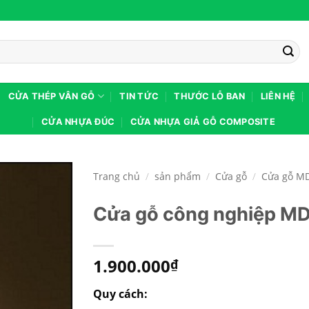
CỬA THÉP VÂN GỖ
TIN TỨC
THƯỚC LỖ BAN
LIÊN HỆ
CỬA NHỰA ĐÚC
CỬA NHỰA GIẢ GỖ COMPOSITE
Trang chủ
/
sản phẩm
/
Cửa gỗ
/
Cửa gỗ M
Cửa gỗ công nghiệp M
1.900.000
₫
Quy cách: