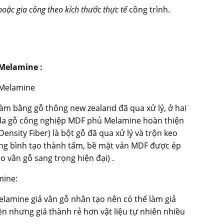
oặc gia công theo kích thước thực tế
công trình.
 Melamine :
 Melamine
m bằng gỗ thông new zealand đã qua xử lý, ở hai
da
gỗ công nghiệp MDF
phủ Melamine hoàn thiện
Density Fiber) là bột gỗ đã qua xử lý và trộn keo
ung bình tạo thành tấm, bề mặt ván MDF được ép
 vân gỗ sang trọng hiện đại) .
mine:
lamine giả vân gỗ nhân tạo nên có thể làm giả
iền nhưng giá thành rẻ hơn vật liệu tự nhiên nhiều