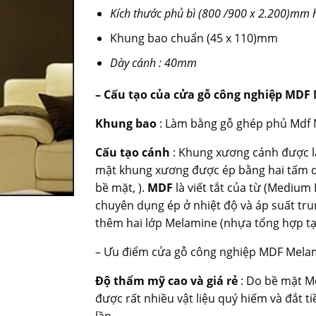
Kích thước phủ bì (800 /900 x 2.200)mm h
Khung bao chuẩn (45 x 110)mm
Dày cánh : 40mm
– Cấu tạo của cửa gỗ công nghiệp MDF
Khung bao
: Làm bằng gỗ ghép phủ Mdf
Cấu tạo cánh
: Khung xương cánh được là
mặt khung xương được ép bằng hai tấm 
bề mặt, ).
MDF
là viết tắt của từ (Medium 
chuyên dụng ép ở nhiệt độ và áp suất tr
thêm hai lớp Melamine (nhựa tổng hợp tạo
– Ưu điểm cửa gỗ công nghiệp MDF Mela
Độ thẩm mỹ cao và giá rẻ
: Do bề mặt Me
được rất nhiều vật liệu quý hiếm và đắt t