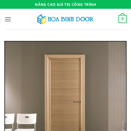
Bỏ
NÂNG CAO GIÁ TRỊ CÔNG TRÌNH
qua
nội
0
dung