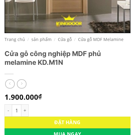
Trang chủ
/
sản phẩm
/
Cửa gỗ
/
Cửa gỗ MDF Melamine
Cửa gỗ công nghiệp MDF phủ
melamine KD.M1N
1.900.000
₫
Cửa gỗ công nghiệp MDF phủ melamine KD.M1N số lượng
ĐẶT HÀNG
MUA NGAY