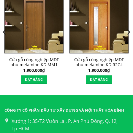
Cửa gỗ công nghiệp MDF
Cửa gỗ công nghiệp MDF
phủ melamine KD.MM1
phủ melamine KD.R2GL
1.900.000
₫
1.900.000
₫
ĐẶT HÀNG
ĐẶT HÀNG
CÔNG TY CỔ PHẦN ĐẦU TƯ XÂY DỰNG VÀ NỘI THẤT HÒA BÌNH
Xưởng 1: 35/T2 Vườn Lài, P. An Phú Đông, Q. 12,
Tp.HCM