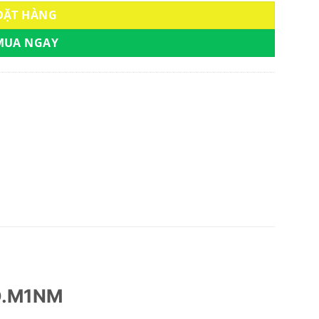
ĐẶT HÀNG
MUA NGAY
KD.M1NM