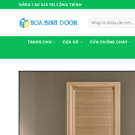
Bỏ
NÂNG CAO GIÁ TRỊ CÔNG TRÌNH
qua
nội
Tìm
dung
kiếm:
TRANG CHỦ
CỬA GỖ
CỬA CHỐNG CHÁY