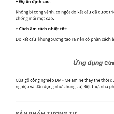
+ Độ ổn định cao
:
Không bị cong vênh, co ngót do kết cấu đã được triệ
chống mối mọt cao.
+ Cách âm cách nhiệt tốt
:
Do kết cấu khung xương tạo ra nên có phần cách âm,
Ứng dụng
Cửa
Cửa gỗ công nghiệp DMF Melamine thay thế thói qu
nghiệp và dân dụng như chung cư, Biệt thự, nhà p
SẢN PHẨM TƯƠNG TỰ