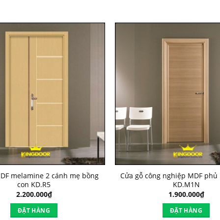
DF melamine 2 cánh mẹ bồng
Cửa gỗ công nghiệp MDF phủ
con KD.R5
KD.M1N
2.200.000
₫
1.900.000
₫
ĐẶT HÀNG
ĐẶT HÀNG