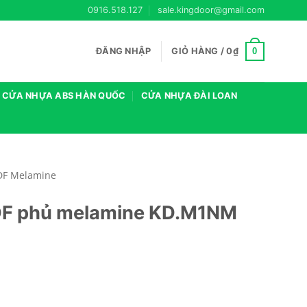
0916.518.127
sale.kingdoor@gmail.com
0
ĐĂNG NHẬP
GIỎ HÀNG /
0
₫
CỬA NHỰA ABS HÀN QUỐC
CỬA NHỰA ĐÀI LOAN
DF Melamine
DF phủ melamine KD.M1NM
M1NM số lượng