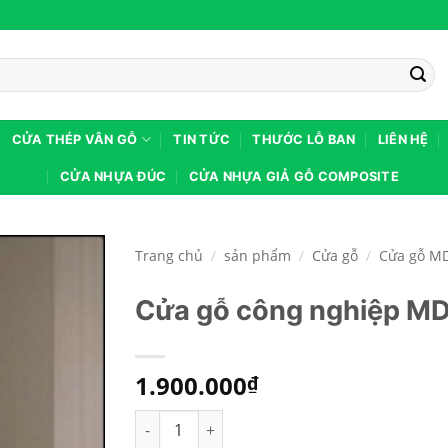
CỬA THÉP VÂN GỖ
TIN TỨC
THƯỚC LỖ BAN
LIÊN HỆ
CỬA NHỰA ĐÚC
CỬA NHỰA GIẢ GỖ COMPOSITE
Trang chủ
/
sản phẩm
/
Cửa gỗ
/
Cửa gỗ M
Cửa gỗ công nghiệp M
1.900.000
₫
Cửa gỗ công nghiệp MDF phủ melamine KD.