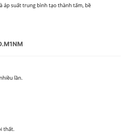
và áp suất trung bình tạo thành tấm, bề
KD.M1NM
nhiều lần.
i thất.