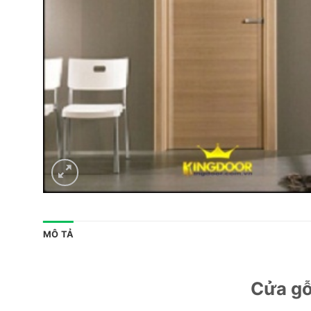
MÔ TẢ
Cửa gỗ